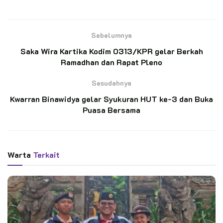
Abdimasgana LH dirotasi ke bidang Kehumasan dan
Informatika kemudian kak Irwan Yuliadi dari bidang
Kehumasan dan Informatika dirotasi ke bidang Organisasi,
Sebelumnya
Hukum dan Bela Negara (Organikum BN) dan terakhir kak
Saka Wira Kartika Kodim 0313/KPR gelar Berkah
Mastomi semula bidang Organikum BN dirotasi ke bidang
Ramadhan dan Rapat Pleno
Abdimasgana LH.
Sesudahnya
BACA JUGA
Kwarran Binawidya gelar Syukuran HUT ke-3 dan Buka
Puasa Bersama
Dua Penggalang Garuda SMP Widya Sakti
Denpasar Siap Unjuk Gigi di Jamnas XII
Cibubur
Warta
Terkait
Kwarda Jatim Dukung Pelatihan Pramuka
Jurnalis Kwarcab Gresik Dorong Transformasi
Digital dan Penguatan Kehumasan
Ka Kwarda dalam sambutannya menyampaikan organisasi