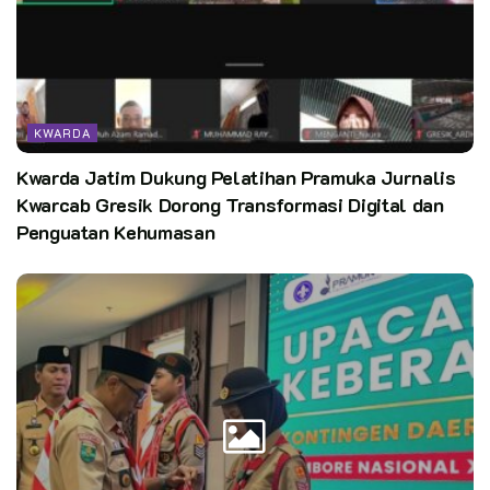
sekretariat, pengangkatan dan pemberhentian Staf Kwarda
Riau.
Ia menjelaskan ada beberapa tambahan tugas di bidang yang
sudah ada. Seperti tugas di bidang Binawasa bertambah
KWARDA
menjadi bidang Binawasa, rumah tangga dan bumi perkemahan.
Kemudian tugas di urusan transportasi bertambah menjadi
Kwarda Jatim Dukung Pelatihan Pramuka Jurnalis
transportasi dan distribusi surat. Terakhir urusan rumah
Kwarcab Gresik Dorong Transformasi Digital dan
tangga dan kebersihan.
Penguatan Kehumasan
Ia menambahkan terdapat perubahan usia pemberhentian Staf,
dimana semula batas usia 60 tahun berubah menjadi 58 tahun
dan ini merupakan hasil audiensi Kwarda dengan Inspektorat
dan Biro Hukum Setda Provinsi Riau.
Selain itu, kak Indra menambahkan rotasi terhadap 3 Staf
merupakan hasil rapat pimpinan dan usulan dari masing-
masing Wakil Ketua.