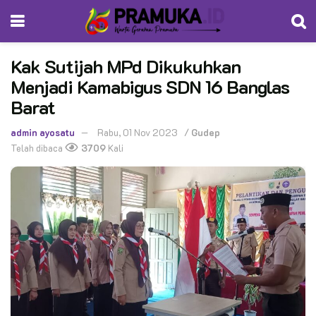
Kak Sutijah MPd Dikukuhkan
Menjadi Kamabigus SDN 16 Banglas
Barat
admin ayosatu
Rabu, 01 Nov 2023
/
Gudep
Telah dibaca
3709
Kali