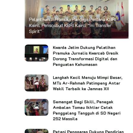
Pelantikan 11 Pramuka Pandega Perdana KBRI
Kairo, Pensosbud KBRI Kairo: “Ini Transfer
Spirit”
Kwarda Jatim Dukung Pelatihan
Pramuka Jurnalis Kwarcab Gresik
Dorong Transformasi Digital dan
Penguatan Kehumasan
Langkah Kecil Menuju Mimpi Besar,
MTs Ar-Rahmah Patimpeng Antar
Wakil Terbaik ke Jamnas XII
Semangat Bagi Skill, Penegak
Ambalan Tomau Ikhtiar Cetak
Penggalang Tangguh di SD Negeri
252 Massila
Petani Penggarap Dukung Pendirian