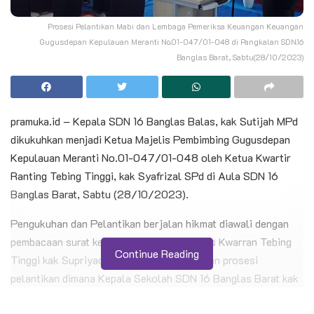
Prosesi Pelantikan Mabi dan Lembaga Pemeriksa Keuangan Keuangan
Gugusdepan Kepulauan Meranti No.01-047/01-048 di Pangkalan SDN.16
Banglas Barat, Sabtu(28/10/2023)
pramuka.id – Kepala SDN 16 Banglas Balas, kak Sutijah MPd
dikukuhkan menjadi Ketua Majelis Pembimbing Gugusdepan
Kepulauan Meranti No.01-047/01-048 oleh Ketua Kwartir
Ranting Tebing Tinggi, kak Syafrizal SPd di Aula SDN 16
Banglas Barat, Sabtu (28/10/2023).
Pengukuhan dan Pelantikan berjalan hikmat diawali dengan
pembacaan surat keputusan oleh sekretaris Kwarran Tebing
Continue Reading
Tinggi kak Supriyadi SPd dilanjutkan dengan prosesi
pelantikan dimana Kepala Sekolah SDN 16 Banglas Barat kak
Sutijah MPd sebagai Ketua Majelis Pembimbing Gugusdepan