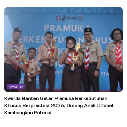
Pewarta: kak Rasid Ahmad
Editor: kak Sri Lestari
Kata Kunci:
kwarda riau
kwarnas
pramuka
pusinfo kwarnas
Setiappramukaadalahpewarta
KWARDA
Kwarda Banten Gelar Pramuka Berkebutuhan
Khusus Berprestasi 2026, Dorong Anak Difabel
Kembangkan Potensi