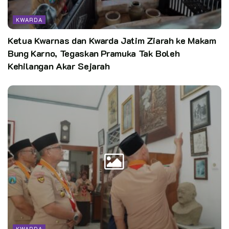
dalam bentuk perkemahan. Kemarin dibuka langsung oleh
KWARDA
Kepala BPTD Kelas II Riau Batara ST MP,” terangnya.
Ketua Kwarnas dan Kwarda Jatim Ziarah ke Makam
Ketua Kwarda Riau kak Kasiarudin SH menyampaikan kegiatan
Bung Karno, Tegaskan Pramuka Tak Boleh
Kemah Pelopor Keselamatan Berlalulintas tahun 2023
Kehilangan Akar Sejarah
seperti ini menjadi sangat penting untuk diselenggarakan,
dengan tujuan mampu meningkatkan pengetahuan dan
kemapuan sumber daya manusia tentang pentingnya
keselamatan berlalu lintas.
“Tidak tertibnya kita berlalu lintas tidak hanya berakibat
buruk kepada kita, tetapi kepada pengendara atau pengguna
jalan yang lain,” kata kak Kasiarudin.
Menurutnya, salah satu akibat buruk itu adalah kecelakaan
bermotor, yang bisa saja berakibat fatal sampai meninggal
dunia.
KWARDA