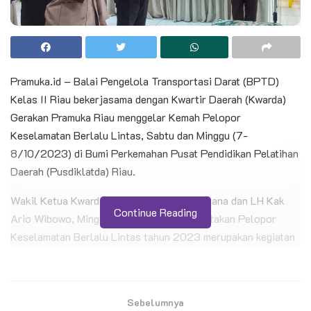
Pramuka.id – Balai Pengelola Transportasi Darat (BPTD)
Kelas II Riau bekerjasama dengan Kwartir Daerah (Kwarda)
Gerakan Pramuka Riau menggelar Kemah Pelopor
Keselamatan Berlalu Lintas, Sabtu dan Minggu (7-
8/10/2023) di Bumi Perkemahan Pusat Pendidikan Pelatihan
Daerah (Pusdiklatda) Riau.
Wakil Ketua Kwarda Riau Bidang Abdimasgana dan LH Kak
Continue Reading
Ario Wibowo, Minggu (8/10/2023) mengatakan Pelopor
Keselamatan Berlalu Lintas tahun 2023 merupakan kegiatan
BPTD Kelas II Riau sebagai perpanjangan tangan
Kementerian Perhubungan yang ada di Provinsi Riau.
Sebelumnya
BACA JUGA