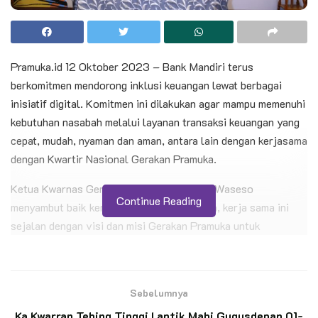
Pramuka.id 12 Oktober 2023 – Bank Mandiri terus
berkomitmen mendorong inklusi keuangan lewat berbagai
inisiatif digital. Komitmen ini dilakukan agar mampu memenuhi
kebutuhan nasabah melalui layanan transaksi keuangan yang
cepat, mudah, nyaman dan aman, antara lain dengan kerjasama
dengan Kwartir Nasional Gerakan Pramuka.
Ketua Kwarnas Gerakan Pramuka kak Budi Waseso
Continue Reading
menyambut baik kerja sama ini. Menurutnya, kerja sama ini
sejalan dengan visi dan misi Gerakan Pramuka untuk
membentuk generasi muda yang mandiri, tangguh, dan
berkarakter.
Sebelumnya
BACA JUGA
Ka Kwarran Tebing Tinggi Lantik Mabi Gugusdepan 01-