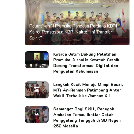
Pelantikan 11 Pramuka Pandega Perdana KBRI
Kairo, Pensosbud KBRI Kairo: “Ini Transfer
Spirit”
Kwarda Jatim Dukung Pelatihan
Pramuka Jurnalis Kwarcab Gresik
Dorong Transformasi Digital dan
Penguatan Kehumasan
Langkah Kecil Menuju Mimpi Besar,
MTs Ar-Rahmah Patimpeng Antar
Wakil Terbaik ke Jamnas XII
Semangat Bagi Skill, Penegak
Ambalan Tomau Ikhtiar Cetak
Penggalang Tangguh di SD Negeri
252 Massila