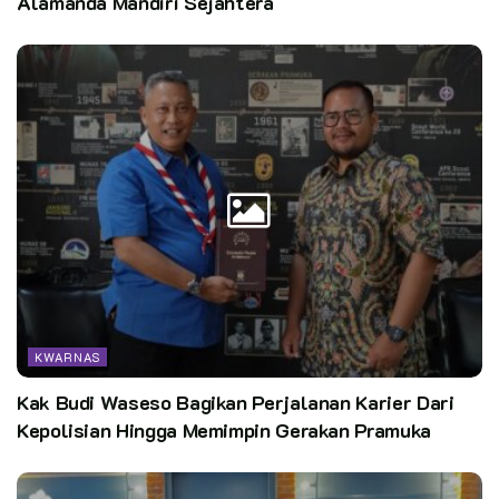
Alamanda Mandiri Sejahtera
dapat terus berlanjut dan semakin ditingkatkan di masa
depan,” imbuh kak Budi Waseso.
Pewarta : Adi Pamungkas
Editor:
PusinfoKN / @ap
Kata Kunci:
Bank Mandiri
gerakan pramuka
pramuka
pusinfo
pusinfo kwarnas
Setiappramukaadalahpewarta
KWARNAS
Kak Budi Waseso Bagikan Perjalanan Karier Dari
Kepolisian Hingga Memimpin Gerakan Pramuka