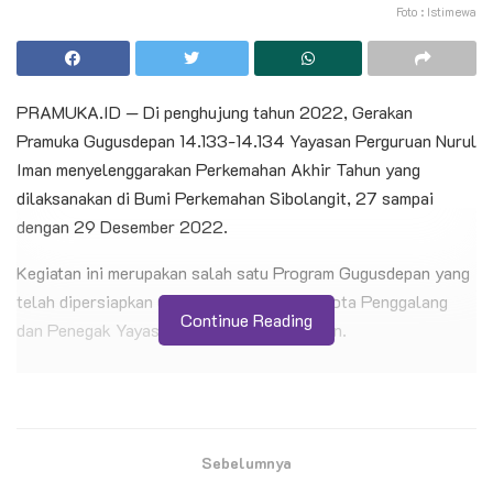
Foto : Istimewa
PRAMUKA.ID — Di penghujung tahun 2022, Gerakan
Pramuka Gugusdepan 14.133-14.134 Yayasan Perguruan Nurul
Iman menyelenggarakan Perkemahan Akhir Tahun yang
dilaksanakan di Bumi Perkemahan Sibolangit, 27 sampai
dengan 29 Desember 2022.
Kegiatan ini merupakan salah satu Program Gugusdepan yang
telah dipersiapkan untuk perkemahan anggota Penggalang
Continue Reading
dan Penegak Yayasan Perguruan Nurul Iman.
BACA JUGA
Pelantikan 11 Pramuka Pandega Perdana KBRI
Kairo, Pensosbud KBRI Kairo: “Ini Transfer
Sebelumnya
Spirit”