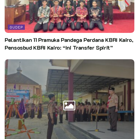
GUDEP
Pelantikan 11 Pramuka Pandega Perdana KBRI Kairo,
Pensosbud KBRI Kairo: “Ini Transfer Spirit”
Foto : Istimewa
Pelantikan Penegak Bantara dilaksanakan oleh Ketua Majelis
Pembimbing Gugusdepan, Kakak Titin Dimayanti,S.P,M.M.
didampingi Anggota Mabigus Kak Amran Amil Harahap. Ada 7
Penegak Putri dan 10 Penegak Putra dilantik menjadi Penegak
Bantara.