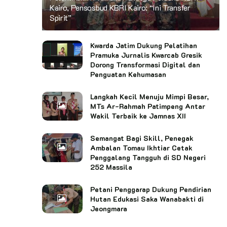
Kairo, Pensosbud KBRI Kairo: “Ini Transfer
Spirit”
Kwarda Jatim Dukung Pelatihan
Pramuka Jurnalis Kwarcab Gresik
Dorong Transformasi Digital dan
Penguatan Kehumasan
Langkah Kecil Menuju Mimpi Besar,
MTs Ar-Rahmah Patimpeng Antar
Wakil Terbaik ke Jamnas XII
Semangat Bagi Skill, Penegak
Ambalan Tomau Ikhtiar Cetak
Penggalang Tangguh di SD Negeri
252 Massila
Petani Penggarap Dukung Pendirian
Hutan Edukasi Saka Wanabakti di
Jeongmara