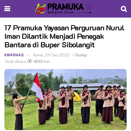
17 Pramuka Yayasan Perguruan Nurul
Iman Dilantik Menjadi Penegak
Bantara di Buper Sibolangit
KWARNAS
Kamis, 29 Des 2022
/
Gudep
Telah dibaca
1832
Kali