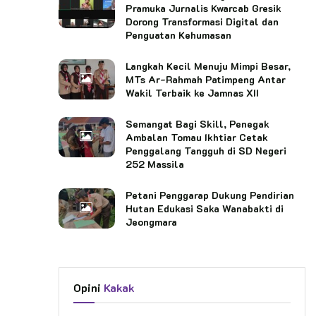
Pramuka Jurnalis Kwarcab Gresik
Dorong Transformasi Digital dan
Penguatan Kehumasan
Langkah Kecil Menuju Mimpi Besar,
MTs Ar-Rahmah Patimpeng Antar
Wakil Terbaik ke Jamnas XII
Semangat Bagi Skill, Penegak
Ambalan Tomau Ikhtiar Cetak
Penggalang Tangguh di SD Negeri
252 Massila
Petani Penggarap Dukung Pendirian
Hutan Edukasi Saka Wanabakti di
Jeongmara
Opini
Kakak