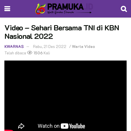
Video – Sehari Bersama TNI di KBN
Nasional 2022
KWARNAS
Rabu, 21 Des 2022
/
Warta Video
Telah dibaca
1506
Kali