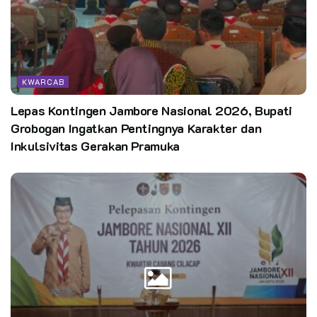
terhadap gerakan pramuka.
“Kegiatan ini diadakan untuk meningkatkan publikasi kegiatan
baik yang diadakan oleh gugusdepan ataupun kwartir ranting
sehingga meningkatkan citra yang baik pada masyarakat,”
KWARCAB
ungkap Kak Kosasih.
Lepas Kontingen Jambore Nasional 2026, Bupati
Sementara itu Kak Rafsanjani salah satu peserta Bimtek asal
Grobogan Ingatkan Pentingnya Karakter dan
Kwarran Citeureup mengaku bahwa kegiatan ini seru dan
Inkulsivitas Gerakan Pramuka
sangat bermanfaat, karena semua materi yang diberikan
sangat mendukung dalam bidang bidang jurnalistik serta
narasumbernyapun kompeten dibidangnya masing-masing.
“Menurut saya seru dan juga bener-bener bermanfaat karena
mulai dari pematerinya itu orang orang yang udah ahli di
bidang jurnalistik, fotografi, berita dan lain-lain,” ujarnya.
Ia juga menyampaikan bahwa materinya juga penting sekali
dan bisa digunakan sebagai referensi. Adanya bimtek ini juga