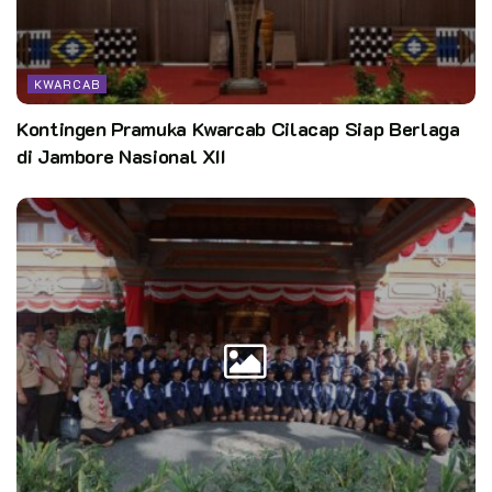
membuatkan menjadi lebih jauh mempelajari dan mengenal apa
itu jurnalistik dan pemberitaan.
KWARCAB
Editor:
CST
Kontingen Pramuka Kwarcab Cilacap Siap Berlaga
Kata Kunci:
kwarcab kabupaten bogor
Pasti hebat
di Jambore Nasional XII