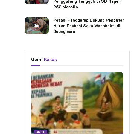
Penggalang Tangguh di SD Negeri
252 Massila
Petani Penggarap Dukung Pendirian
Hutan Edukasi Saka Wanabakti di
Jeongmara
Opini
Kakak
OPINI