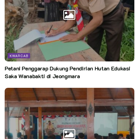
Kegiatan yang berlangsung 1 hari dimulai pukul 08.00 WIB
sampai dengan 15.40 WIB tersebut berjalan dengan lancar
dan kondusif, serta para peserta pun mengikuti dengan
antusias dan penuh semangat.
KWARCAB
Adapun tujuan diselenggarakannya Bimtek Jurnalistik ini
Petani Penggarap Dukung Pendirian Hutan Edukasi
untuk mengimbangi perkembangan media sosial yang semakin
Saka Wanabakti di Jeongmara
pesat, membuat informasi dapat diperoleh dari mana saja dan
siapa saja.
Kak Ahmad Kosasih selaku Sekretaris Kwarcab Bogor dalam
arahannya menegaskan bahwa inti kegiatan ini adalah untuk
menyebarkan dan mengangkat berita/informasi positif dari
gerakan pramuka baik tingkat ambalan, kwartir ranting maupun
kwartir cabang dan menghilangkan citra buruk masyarakat