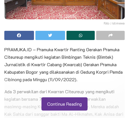
Foto : Istimewa
PRAMUKA.ID – Pramuka Kwartir Ranting Gerakan Pramuka
Citeureup mengikuti kegiatan Bimbingan Teknis (Bimtek)
Jurnalistik di Kwartir Cabang (Kwarcab) Gerakan Pramuka
Kabupaten Bogor yang dilaksanakan di Gedung Korpri Pemda
Cibinong pada Minggu (11/09/2022).
Ada 3 perwakilan dari Kwarran Citeureup yang mengikuti
kegiatan bersama 71 peserta lainnya dari perwakilan
Continue Reading
masimng-masing Kwarran di Kwarcab Bogor. Mereka adalah
Kak Sahla dari sanggar bakti Ma Al-Hikmahm, Kak Anisa dari
sanggar bakti SMK Bhakti Kencana Citeureup, serta Kak
Rafsanjani Kader Unit Warta Sayaga (UWS).