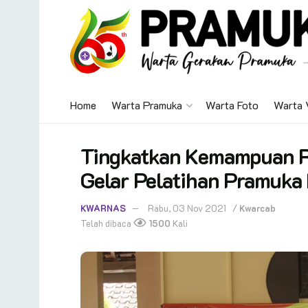
Home
Warta Pramuka
Warta Foto
Warta 
Tingkatkan Kemampuan R
Gelar Pelatihan Pramuka 
KWARNAS
Rabu, 03 Nov 2021
/
Kwarcab
Telah dibaca
1500
Kali