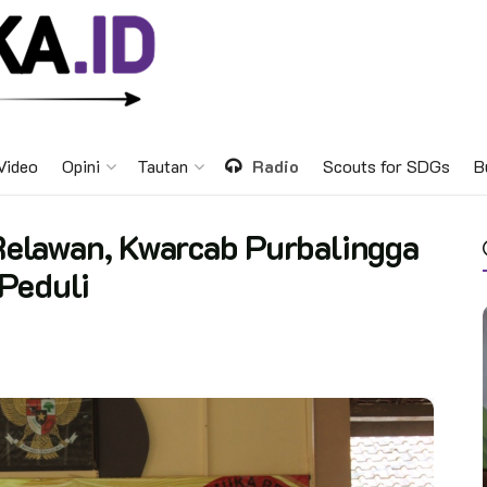
Video
Opini
Tautan
Radio
Scouts for SDGs
B
elawan, Kwarcab Purbalingga
Peduli