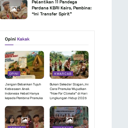
Pelantikan 11 Pandega
Perdana KBRI Kairo, Pembina:
“Ini Transfer Spirit”
Opini
Kakak
OPINI
KWARCAB
Jangan Bebankan Tujuh
Bukan Sekadar Slogan, Ini
Kebiasaan Anak
Cara Pramuka Wujudkan
Indonesia Hebat Hanya
“Now For Climate” di Hari
kepada Pembina Pramuka
Lingkungan Hidup 2026