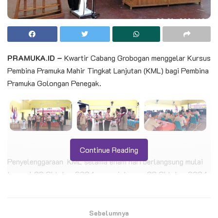
PRAMUKA.ID –
Kwartir Cabang Grobogan menggelar Kursus
Pembina Pramuka Mahir Tingkat Lanjutan (KML) bagi Pembina
Pramuka Golongan Penegak.
Continue Reading
Penyelenggaraan KML selama enam hari berlangsung mulai
tanggal 23 Oktober 2024 sampai dengan 28 Oktober 2024
di Aula SMA Negeri 1 Purwodadi
BACA JUGA
Sebelumnya