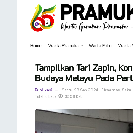
Home
Warta Pramuka
Warta Foto
Warta 
Tampilkan Tari Zapin, Ko
Budaya Melayu Pada Pert
Publikasi
Sabtu, 28 Sep 2024
/
Kwarnas
,
Saka
,
Telah dibaca
3558
Kali