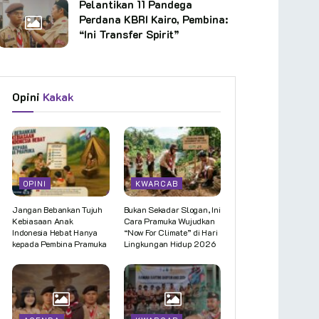
Pelantikan 11 Pandega
Perdana KBRI Kairo, Pembina:
“Ini Transfer Spirit”
Opini
Kakak
OPINI
KWARCAB
Jangan Bebankan Tujuh
Bukan Sekadar Slogan, Ini
Kebiasaan Anak
Cara Pramuka Wujudkan
Indonesia Hebat Hanya
“Now For Climate” di Hari
kepada Pembina Pramuka
Lingkungan Hidup 2026