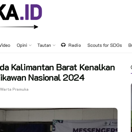
Video
Opini
Tautan
Radio
Scouts for SDGs
B
nda Kalimantan Barat Kenalkan
ikawan Nasional 2024
Warta Pramuka