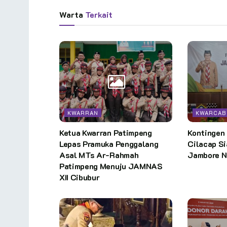
Warta
Terkait
KWARRAN
KWARCAB
Ketua Kwarran Patimpeng
Kontingen
Lepas Pramuka Penggalang
Cilacap Si
Asal MTs Ar-Rahmah
Jambore Na
Patimpeng Menuju JAMNAS
XII Cibubur