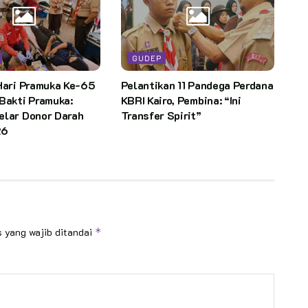
GUDEP
Hari Pramuka Ke-65
Pelantikan 11 Pandega Perdana
Bakti Pramuka:
KBRI Kairo, Pembina: “Ini
elar Donor Darah
Transfer Spirit”
26
 yang wajib ditandai
*