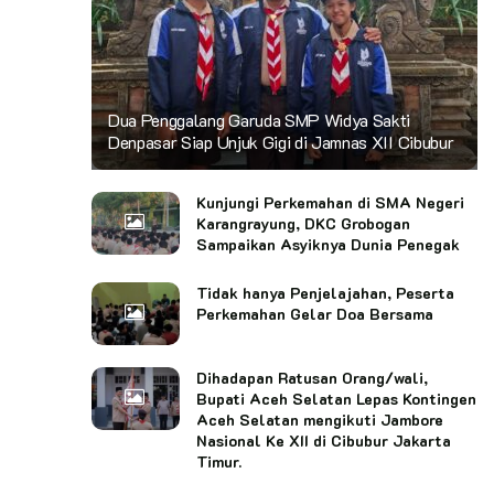
Dua Penggalang Garuda SMP Widya Sakti
Denpasar Siap Unjuk Gigi di Jamnas XII Cibubur
Kunjungi Perkemahan di SMA Negeri
Karangrayung, DKC Grobogan
Sampaikan Asyiknya Dunia Penegak
Tidak hanya Penjelajahan, Peserta
Perkemahan Gelar Doa Bersama
Dihadapan Ratusan Orang/wali,
Bupati Aceh Selatan Lepas Kontingen
Aceh Selatan mengikuti Jambore
Nasional Ke XII di Cibubur Jakarta
Timur.