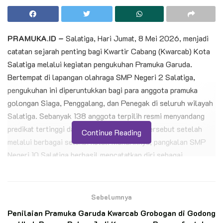
PRAMUKA.ID –
Salatiga, Hari Jumat, 8 Mei 2026, menjadi
catatan sejarah penting bagi Kwartir Cabang (Kwarcab) Kota
Salatiga melalui kegiatan pengukuhan Pramuka Garuda.
Bertempat di lapangan olahraga SMP Negeri 2 Salatiga,
pengukuhan ini diperuntukkan bagi para anggota pramuka
golongan Siaga, Penggalang, dan Penegak di seluruh wilayah
Salatiga. Sebanyak 138 anggota terpilih resmi menyandang
predikat tertinggi dalam gerakan pramuka tersebut setelah
Continue Reading
melalui berbagai seleksi ketat. Menariknya, pangkalan SMP
Negeri 10 Salatiga berhasil mencatatkan diri sebagai
penyumbang Pramuka Garuda terbanyak di tingkat kota. Hal
ini menjadi bukti nyata keunggulan sekolah dalam
mengintegrasikan pendidikan karakter bagi para muridnya
Sebelumnya
secara konsisten. Prestasi membanggakan tersebut
Penilaian Pramuka Garuda Kwarcab Grobogan di Godong
menunjukkan bahwa semangat kepramukaan di sekolah ini