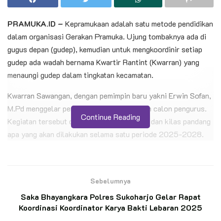
PRAMUKA.ID –
Kepramukaan adalah satu metode pendidikan
dalam organisasi Gerakan Pramuka. Ujung tombaknya ada di
gugus depan (gudep), kemudian untuk mengkoordinir setiap
gudep ada wadah bernama Kwartir Rantint (Kwarran) yang
menaungi gudep dalam tingkatan kecamatan.
Kwarran Sawangan, dengan pemimpin baru yakni Erwin Sofan,
M.Pd menggelar pertemuan perdana dengan calon pengurus.
Continue Reading
Kegiatan tersebut diisi dengan perkenalan, dan kilas pandang
apa yang akan dilakukan selama satu periode 2025-2028.
BACA JUGA
Sebelumnya
Ketua Kwarran Patimpeng Lepas Pramuka
Penggalang Asal MTs Ar-Rahmah Patimpeng
Saka Bhayangkara Polres Sukoharjo Gelar Rapat
Menuju JAMNAS XII Cibubur
Koordinasi Koordinator Karya Bakti Lebaran 2025