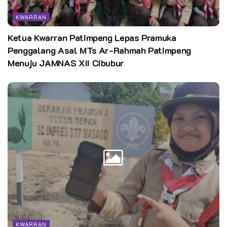
wilayahnya.
KWARRAN
“Diharapkan kita dapat meningkatkan sinergisitas dan
Ketua Kwarran Patimpeng Lepas Pramuka
kebersamaan. Lembaga/ institusi pendidikan formal yang
Penggalang Asal MTs Ar-Rahmah Patimpeng
berada dalam naungan Kwarran Sawangan terdiri aatas
Menuju JAMNAS XII Cibubur
SD Negeri, SD Swasta, Madrasah Ibtidaiyah, SMP,
Madrasah Tsanawiyah, SMA, Puskesmas, dan Pemadam
Kebakaran. Maka dari itu kita mesti bersinergi agar
kegiatan kepramukaan bisa lebih aktif.” ungkap Kak
Erwin.
Ketua Kwarran Sawangan terpilih yakni Kak Erwin beserta
calon pengurus terpilih rencananya akan dilantik pasca
Lebaran Idul Fitri 1446 Hijriah. Pelantiknya sendiri adalah
Ketua Majelis Pembimbing Kwartir Ranting (Ka Mabiran) atau
dalam pemerintahan berstatus sebagai camat.
Meski belum dilantik, semangat Kak Erwin maupun calon
KWARRAN