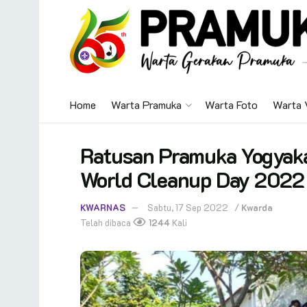
Home
Warta Pramuka
Warta Foto
Warta 
Ratusan Pramuka Yogyaka
World Cleanup Day 2022
KWARNAS
Sabtu, 17 Sep 2022
/
Kwarda
Telah dibaca
1244
Kali