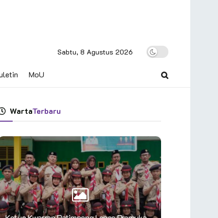
Sabtu, 8 Agustus 2026
uletin
MoU
Warta
Terbaru
Ketua Kwarran Patimpeng Lepas Pramuka