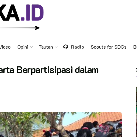
Video
Opini
Tautan
Radio
Scouts for SDGs
B
rta Berpartisipasi dalam