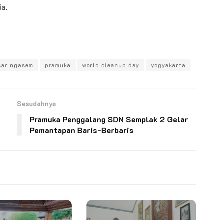
ia.
sar ngasem
pramuka
world cleanup day
yogyakarta
Sesudahnya
Pramuka Penggalang SDN Semplak 2 Gelar
Pemantapan Baris-Berbaris