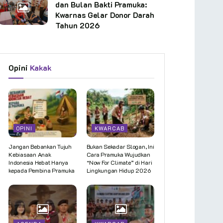
dan Bulan Bakti Pramuka:
Kwarnas Gelar Donor Darah
Tahun 2026
Opini
Kakak
OPINI
KWARCAB
Jangan Bebankan Tujuh
Bukan Sekadar Slogan, Ini
Kebiasaan Anak
Cara Pramuka Wujudkan
Indonesia Hebat Hanya
“Now For Climate” di Hari
kepada Pembina Pramuka
Lingkungan Hidup 2026