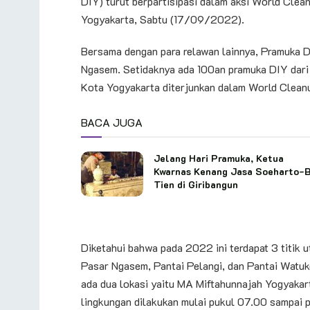
DIY) turut berpartisipasi dalam aksi World Cle
Yogyakarta, Sabtu (17/09/2022).
Bersama dengan para relawan lainnya, Pramuka DI
Ngasem. Setidaknya ada 100an pramuka DIY dari
Kota Yogyakarta diterjunkan dalam World Cleanu
BACA JUGA
Jelang Hari Pramuka, Ketua
Kwarnas Kenang Jasa Soeharto-
Tien di Giribangun
Diketahui bahwa pada 2022 ini terdapat 3 titik u
Pasar Ngasem, Pantai Pelangi, dan Pantai Watukod
ada dua lokasi yaitu MA Miftahunnajah Yogyakar
lingkungan dilakukan mulai pukul 07.00 sampai 