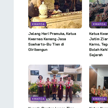
KWARDA
KWARDA
Jelang Hari Pramuka, Ketua
Ketua Kwa
Kwarnas Kenang Jasa
Jatim Zia
Soeharto-Bu Tien di
Karno, Te
Giribangun
Boleh Keh
Sejarah
KWARDA
KWARDA