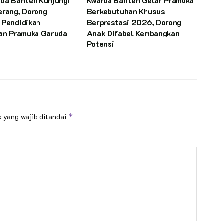
rda Banten Kunjungi
Kwarda Banten Gelar Pramuka
erang, Dorong
Berkebutuhan Khusus
 Pendidikan
Berprestasi 2026, Dorong
dan Pramuka Garuda
Anak Difabel Kembangkan
Potensi
 yang wajib ditandai
*