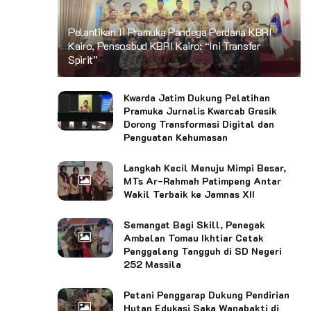
Pelantikan 11 Pramuka Pandega Perdana KBRI
Kairo, Pensosbud KBRI Kairo: “Ini Transfer
Spirit”
Kwarda Jatim Dukung Pelatihan
Pramuka Jurnalis Kwarcab Gresik
Dorong Transformasi Digital dan
Penguatan Kehumasan
Langkah Kecil Menuju Mimpi Besar,
MTs Ar-Rahmah Patimpeng Antar
Wakil Terbaik ke Jamnas XII
Semangat Bagi Skill, Penegak
Ambalan Tomau Ikhtiar Cetak
Penggalang Tangguh di SD Negeri
252 Massila
Petani Penggarap Dukung Pendirian
Hutan Edukasi Saka Wanabakti di