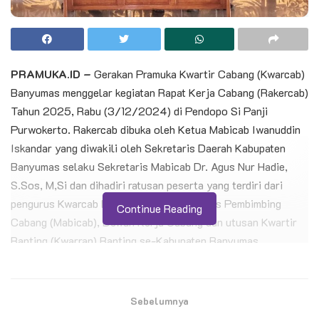
PRAMUKA.ID –
Gerakan Pramuka Kwartir Cabang (Kwarcab)
Banyumas menggelar kegiatan Rapat Kerja Cabang (Rakercab)
Tahun 2025, Rabu (3/12/2024) di Pendopo Si Panji
Purwokerto. Rakercab dibuka oleh Ketua Mabicab Iwanuddin
Iskandar yang diwakili oleh Sekretaris Daerah Kabupaten
Banyumas selaku Sekretaris Mabicab Dr. Agus Nur Hadie,
S.Sos, M,Si dan dihadiri ratusan peserta yang terdiri dari
pengurus Kwarcab Banyumas, unsur Majelis Pembimbing
Continue Reading
Cabang (Mabicab), Dewan Kerja Cabang dan utusan Kwartir
Ranting (Kwarran) Ranting se-Kabupaten Banyumas.
Sebelumnya