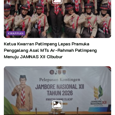
KWARRAN
Ketua Kwarran Patimpeng Lepas Pramuka
Penggalang Asal MTs Ar-Rahmah Patimpeng
Menuju JAMNAS XII Cibubur
“Kita berharap semua elemen Pramuka terus bangkit dan maju
bersama, mengabdikan diri dan berbakti demi kemajuan
Gerakan Gramuka khususnya di Kota Solok”, ucap Kak
Ramadhani
Ia berharap nantinya akan muncul purna-purna Pramuka yang