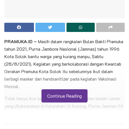
PRAMUKA.ID –
Masih dalam rangkaian Bulan Bakti Pramuka
tahun 2021, Purna Jambore Nasional (Jamnas) tahun 1996
Kota Solok bantu warga yang kurang manpu, Sabtu
(28/8/2021). Kegiatan yang berkolaborasi dengan Kwarcab
Gerakan Pramuka Kota Solok itu sebelumnya ikut dalam
berbagi masker dan handsanitizer pada kegiatan Vaksinasi
Massal.
Continue Reading
Tidak hanya ikut berpartisipasi dalam kegiatan bedah rumah
yang dilaksanakan di Kelurahan IX Korong, Purna Jamnas 96
ini juga memberikan bantuan sembako bagi warga yang sedang
isoman dan warga kurang mampu disekitar lokasi bedah
rumah.