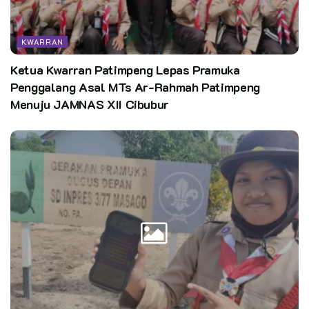
KWARRAN
Ketua Kwarran Patimpeng Lepas Pramuka
Sebagai penerus Bangsa, Anggota Pramuka jangan pernah
Penggalang Asal MTs Ar-Rahmah Patimpeng
melupakan sejarah dan harus melestarikan Budaya Bangsa
Menuju JAMNAS XII Cibubur
Indonesia, sebagai perwujudan dari Pancasila dan Kode
Kehormatan Pramuka, ujar kak Nana, salah satu Pembina YP
IPPI Kwarran Cakung.
Berharap adik-adik dapat menanamkan nilai moral pada
peristiwa G30S-PKI ini, yakni rasa Nasionalisme,
Patriotisme dan Religius.
Pewarta : Siti Maryana H
Editor : Pusinfo Kwarnas / @ap
Kata Kunci:
gerakan pramuka
kwarnas