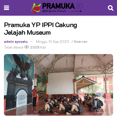
Pramuka YP IPPI Cakung
Jelajah Museum
admin ayosatu
Minggu, 10 Sep 2023
/
Kwarran
Telah dibaca
2328
Kali