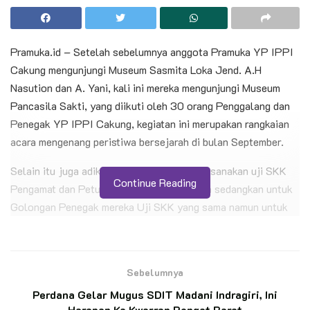
Pramuka.id – Setelah sebelumnya anggota Pramuka YP IPPI
Cakung mengunjungi Museum Sasmita Loka Jend. A.H
Nasution dan A. Yani, kali ini mereka mengunjungi Museum
Pancasila Sakti, yang diikuti oleh 30 orang Penggalang dan
Penegak YP IPPI Cakung, kegiatan ini merupakan rangkaian
acara mengenang peristiwa bersejarah di bulan September.
Selain itu juga adik adik Penggalang melaksanakan uji SKK
Continue Reading
Pengamat dan Petunjuk Arah tingkat Purwa sedangkan untuk
Golongan Penegak mereka Uji SKK yang sama namun untuk
tingkat Madya.
BACA JUGA
Sebelumnya
Ketua Kwarran Patimpeng Lepas Pramuka
Perdana Gelar Mugus SDIT Madani Indragiri, Ini
Penggalang Asal MTs Ar-Rahmah Patimpeng
Harapan Ka Kwarran Rengat Barat