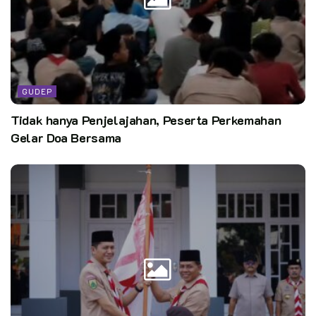
Banyumas
Foto: Dewan Ambalan Pandawa Srikandi
Kata Kunci:
setiap pramuka adalah abdi masyarakat
GUDEP
Tidak hanya Penjelajahan, Peserta Perkemahan
Gelar Doa Bersama