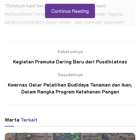
“Sebelum kami bergerak ke lokasi bencana, kami
Continue Reading
berkoordinasi terlebih dahulu dengan Komandan Tagana
selaku koordinator dapur umum. Jadi, bantuan yang kami
salurkan tepat guna sesuai dengan kebutuhan,” tutur Pradana
Putra, Kak Falah Akbar Devansyah.
Sebelumnya
BACA JUGA
Kegiatan Pramuka Daring Baru dari Pusdiklatnas
Dua Penggalang Garuda SMP Widya Sakti
Sesudahnya
Denpasar Siap Unjuk Gigi di Jamnas XII
Cibubur
Kwarnas Gelar Pelatihan Budidaya Tanaman dan Ikan,
Dalam Rangka Program Ketahanan Pangan
Kunjungi Perkemahan di SMA Negeri
Karangrayung, DKC Grobogan Sampaikan
Asyiknya Dunia Penegak
Warta
Terkait
Kak Devan mengatakan bantuan itu berasal dari Dana
Bumbung Kemanusiaan, iuran sukarela warga Ambalan