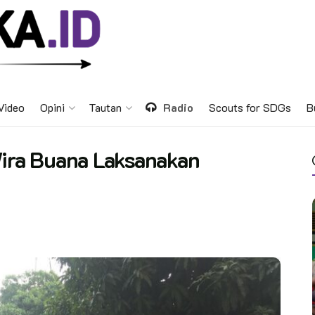
Video
Opini
Tautan
Radio
Scouts for SDGs
B
ra Buana Laksanakan