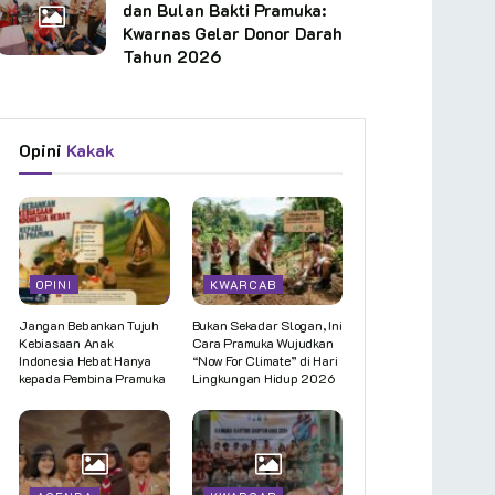
dan Bulan Bakti Pramuka:
Kwarnas Gelar Donor Darah
Tahun 2026
Opini
Kakak
OPINI
KWARCAB
Jangan Bebankan Tujuh
Bukan Sekadar Slogan, Ini
Kebiasaan Anak
Cara Pramuka Wujudkan
Indonesia Hebat Hanya
“Now For Climate” di Hari
kepada Pembina Pramuka
Lingkungan Hidup 2026