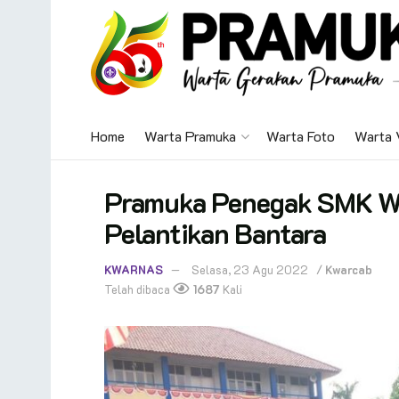
Home
Warta Pramuka
Warta Foto
Warta 
Pramuka Penegak SMK Wi
Pelantikan Bantara
KWARNAS
Selasa, 23 Agu 2022
/
Kwarcab
Telah dibaca
1687
Kali