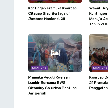
Kontingen Pramuka Kwarcab
Wawali Ar
Cilacap Siap Berlaga di
Kontingen
Jambore Nasional XII
Menuju Jam
Tahun 202
KWARCAB
KWARCAB
Pramuka Peduli Kwarran
Kwarcab D
Lumbir Bersama BWS
21 Pramuk
Citanduy Salurkan Bantuan
Penggalan
Air Bersih