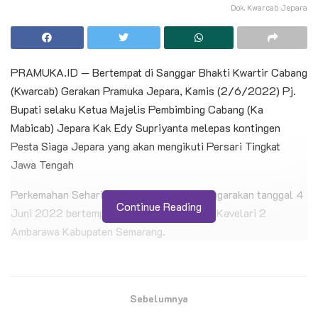
Dok. Kwarcab Jepara
PRAMUKA.ID — Bertempat di Sanggar Bhakti Kwartir Cabang
(Kwarcab) Gerakan Pramuka Jepara, Kamis (2/6/2022) Pj.
Bupati selaku Ketua Majelis Pembimbing Cabang (Ka
Mabicab) Jepara Kak Edy Supriyanta melepas kontingen
Pesta Siaga Jepara yang akan mengikuti Persari Tingkat
Jawa Tengah
Perkemahan Sehari (Persari) yang diselenggarakan tanggal 4
Continue Reading
Juni 2022 bertempat di komplek Batalyon Kavelari 2
Ambarawa Kabupaten Semarang.
BACA JUGA
Sebelumnya
Kontingen Pramuka Kwarcab Cilacap Siap
Berlaga di Jambore Nasional XII