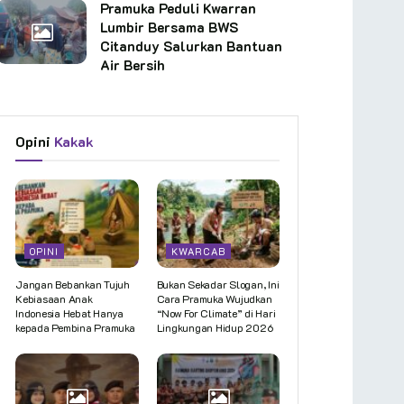
Pramuka Peduli Kwarran
Lumbir Bersama BWS
Citanduy Salurkan Bantuan
Air Bersih
Opini
Kakak
OPINI
KWARCAB
Jangan Bebankan Tujuh
Bukan Sekadar Slogan, Ini
Kebiasaan Anak
Cara Pramuka Wujudkan
Indonesia Hebat Hanya
“Now For Climate” di Hari
kepada Pembina Pramuka
Lingkungan Hidup 2026