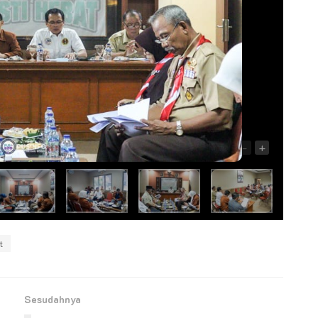
-
+
t
Sesudahnya