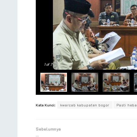
1
of 7
Kata Kunci:
kwarcab kabupaten bogor
Pasti heba
Sebelumnya