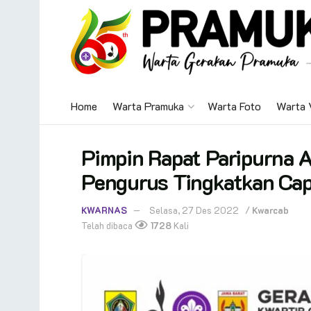
Home
Warta Pramuka
Warta Foto
Warta 
Pimpin Rapat Paripurna A
Pengurus Tingkatkan Cap
KWARNAS
Selasa, 27 Des 2022
/
Kwarcab
Telah dibaca
1728
Kali