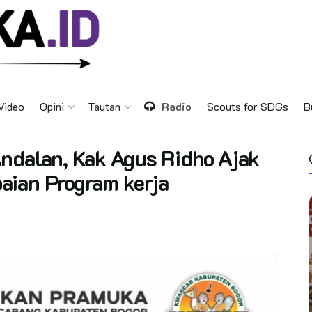
Video
Opini
Tautan
Radio
Scouts for SDGs
B
ndalan, Kak Agus Ridho Ajak
aian Program kerja