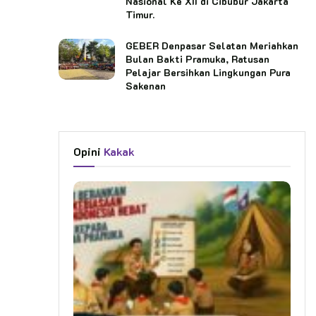
Nasional Ke XII di Cibubur Jakarta
Timur.
GEBER Denpasar Selatan Meriahkan
Bulan Bakti Pramuka, Ratusan
Pelajar Bersihkan Lingkungan Pura
Sakenan
Opini
Kakak