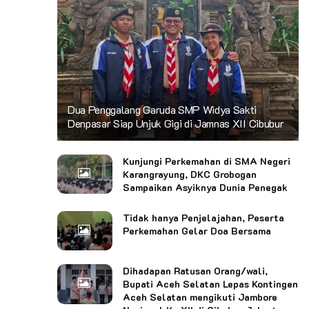
Dua Penggalang Garuda SMP Widya Sakti
Denpasar Siap Unjuk Gigi di Jamnas XII Cibubur
Kunjungi Perkemahan di SMA Negeri
Karangrayung, DKC Grobogan
Sampaikan Asyiknya Dunia Penegak
Tidak hanya Penjelajahan, Peserta
Perkemahan Gelar Doa Bersama
Dihadapan Ratusan Orang/wali,
Bupati Aceh Selatan Lepas Kontingen
Aceh Selatan mengikuti Jambore