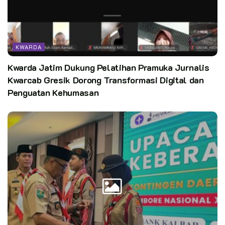
karena sebelum dilaksanakannya Pelantikan Mabigus terlebih
dahulu dilaksanakan pelantikan Majelis Pembimbing Gugus
Depan.
KWARDA
“Selamat atas pelantikan Mabigus, Pengurus Gudep, LPK,
Kwarda Jatim Dukung Pelatihan Pramuka Jurnalis
Dewan Ambalan dan Dewan Racana Raja Haji Fisabilillah dan
Kwarcab Gresik Dorong Transformasi Digital dan
Sri Serindit” kata kak Santos panggilan akrabnya.
Penguatan Kehumasan
“Semoga Gugus Depan 08-001 dan 08-002 Universitas Riau
semakin maju” tambahnya.
Selanjutnya Ketua Mabigus kak Prof. Dr. Hj. Sri Indarti,
SE.,M.Si menyampaikan bahwa proses pelantikan menandai
sebuah amanah dan tanggung jawab.
“Ini semua adalah amanah dan tanggung jawab yang diberikan