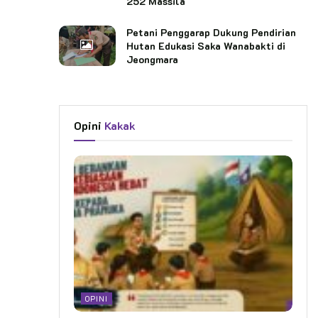
252 Massila
Gudep 08-002 Unri kak Dr Hafidawati STp MT, Ketua Gudep
Petani Penggarap Dukung Pendirian
07-088 Universitas Islam Riau kak Dr Raihanatu Binqalbi
Hutan Edukasi Saka Wanabakti di
Ruzain MSi, Ketua Gudep 01-001 Universitas Lancang Kuning
Jeongmara
kak Siswanto MPd, Purna Pramuka Unri kak Rafmainis SPd,
Ketua DKD Riau terpilih Sapri SP, Ketua UKM di lingkungan
Unri dan undangan lainnya.
Opini
Kakak
Penulis : Irwan Yuliadi
Editor:
HumasKN / @ap
Kata Kunci:
Gudep Unri
kwarda riau
pramuka
Setiappramukaadalahpewarta
OPINI