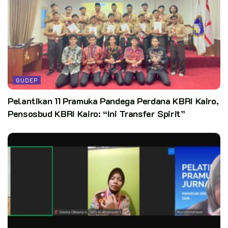
Prosesi pelantikan diawali dengan pembacaan Surat
Keputusan dilanjutkan dengan tanya jawab pelantikan,
pengucapan Tri Satya, pembacaan ikrar, penandatanganan
berita acara pelantikan dan ikrar, serta pemasangan tanda
jabatan.
GUDEP
Pelantikan 11 Pramuka Pandega Perdana KBRI Kairo,
Pensosbud KBRI Kairo: “Ini Transfer Spirit”
Setelah pelantikan Pengurus Gudep dan LPK dilanjutkan
dengan pelantikan Pengurus Dewan Ambalan dan Dewan
Racana Raja Haji Fisabilillah dan Sri Serindit masa bakti
2024-2025 oleh Ketua Gudep.
Ketua Kwarda diwakili Ketua Harian kak Indra Irianto SH
menyampaikan ucapan selamat atas pelantikan Pengurus