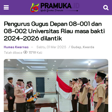
Pengurus Gugus Depan 08-001 dan
08-002 Universitas Riau masa bakti
2024-2026 dilantik
Humas Kwarnas
Sabtu, 01 Mar 2025
/
Gudep
,
Kwarda
Telah dibaca
11719
Kali