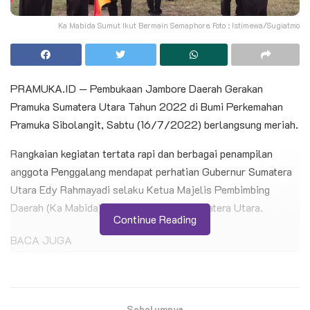
Ka Mabida Sumut Ikut Bermain Semaphore. Foto : Istimewa/Sugiatmo
PRAMUKA.ID — Pembukaan Jambore Daerah Gerakan
Pramuka Sumatera Utara Tahun 2022 di Bumi Perkemahan
Pramuka Sibolangit, Sabtu (16/7/2022) berlangsung meriah.
Rangkaian kegiatan tertata rapi dan berbagai penampilan
anggota Penggalang mendapat perhatian Gubernur Sumatera
Utara Edy Rahmayadi selaku Ketua Majelis Pembimbing
Daerah (Ka Mabida) Gerakan Pramuka Sumatera Utara.
Continue Reading
BACA JUGA
Jelang Hari Pramuka, Ketua Kwarnas Kenang
Jasa Soeharto-Bu Tien di Giribangun
Sebelumnya