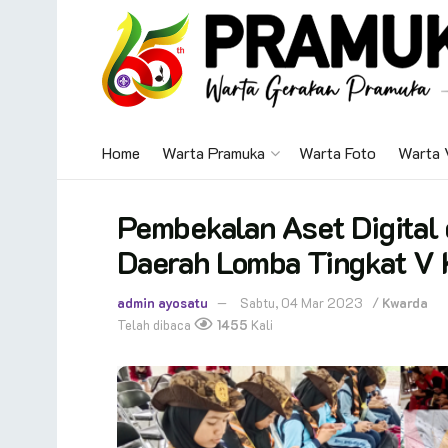
Home
Warta Pramuka
Warta Foto
Warta 
Pembekalan Aset Digital 
Daerah Lomba Tingkat V
admin ayosatu
Sabtu, 04 Mar 2023
/
Kwarda
Telah dibaca
1455
Kali