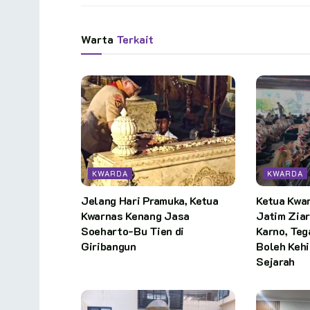
Warta
Terkait
KWARDA
KWARDA
Jelang Hari Pramuka, Ketua
Ketua Kwa
Kwarnas Kenang Jasa
Jatim Zia
Soeharto-Bu Tien di
Karno, Te
Giribangun
Boleh Keh
Sejarah