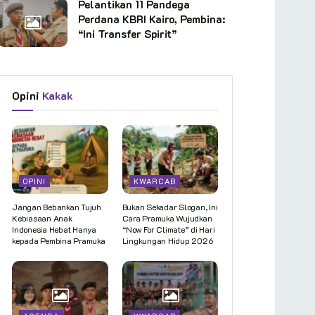
Pelantikan 11 Pandega
Perdana KBRI Kairo, Pembina:
“Ini Transfer Spirit”
Opini
Kakak
OPINI
KWARCAB
Jangan Bebankan Tujuh
Bukan Sekadar Slogan, Ini
Kebiasaan Anak
Cara Pramuka Wujudkan
Indonesia Hebat Hanya
“Now For Climate” di Hari
kepada Pembina Pramuka
Lingkungan Hidup 2026