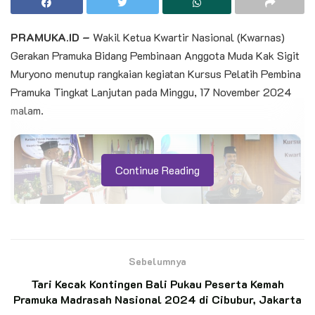
PRAMUKA.ID –
Wakil Ketua Kwartir Nasional (Kwarnas)
Gerakan Pramuka Bidang Pembinaan Anggota Muda Kak Sigit
Muryono menutup rangkaian kegiatan Kursus Pelatih Pembina
Pramuka Tingkat Lanjutan pada Minggu, 17 November 2024
malam.
Continue Reading
Kegiatan yang berlangsung sejak Selasa, 12 November 2024
Sebelumnya
di Pusat Pendidikan dan Pelatihan Kepramukaan Tingkat
Tari Kecak Kontingen Bali Pukau Peserta Kemah
Nasional (Pusdiklatnas) Taman Rekreasi Wiladatika, Cibubur,
Pramuka Madrasah Nasional 2024 di Cibubur, Jakarta
Jakarta Timur tersebut menetapkan bahwa seluruh peserta