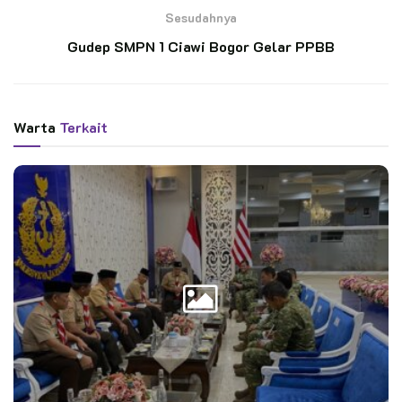
dinyatakan lulus.
Sesudahnya
Gudep SMPN 1 Ciawi Bogor Gelar PPBB
BACA JUGA
Kwarnas Gerakan Pramuka Audiensi dengan
Kasal, Bahas Persiapan Jamnas XII dan Tabur
Warta
Terkait
Bunga di Laut
Dua Penggalang Garuda SMP Widya Sakti
Denpasar Siap Unjuk Gigi di Jamnas XII
Cibubur
Dalam sambutan penutupannya, Kak Sigit menyampaikan
selamat kepada para pelatih baru yang telah lulus dari KPL
Kwarnas 2024. Pihaknya menekankan bahwa seorang pelatih
harus siap untuk mengabdi sesuai dengan falsafah logo
Pusdiklat.