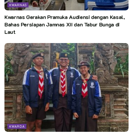
KWARNAS
Kwarnas Gerakan Pramuka Audiensi dengan Kasal,
Salah satu falsafah logo disebutkan bahwa pendidikan dan
Bahas Persiapan Jamnas XII dan Tabur Bunga di
pengabdian adalah ibarat darah dalam tubuh Gerakan Pramuka.
Laut
Pelatih pembina pramuka adalah bagaikan jantung yang
mengalirkan darah itu keseluruh tubuh gerakan pramuka.
“Pengaturan darah itu melewati saluran pembuluh darah keluar
dan pembuluh darah masuk, yaitu pembina pramuka dan
pembantu pembina pramuka,” demikian diuraikan.
Dalam logo Pusdiklat, bagian tengah yang merupakan pusat
daya gerak jantung dilukiskan dalam bintang bersudut lima
yang melambangkan sila Ketuhanan Yang Maha Esa, dalam
KWARDA
pancasila.