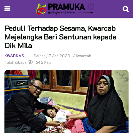
Peduli Terhadap Sesama, Kwarcab
Majalengka Beri Santunan kepada
Dik Mila
KWARNAS
Selasa, 17 Jan 2023
/
Kwarcab
Telah dibaca
1645
Kali