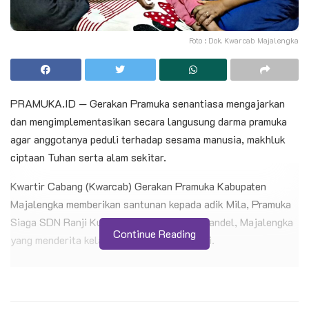
Foto : Dok. Kwarcab Majalengka
PRAMUKA.ID — Gerakan Pramuka senantiasa mengajarkan
dan mengimplementasikan secara langusung darma pramuka
agar anggotanya peduli terhadap sesama manusia, makhluk
ciptaan Tuhan serta alam sekitar.
Kwartir Cabang (Kwarcab) Gerakan Pramuka Kabupaten
Majalengka memberikan santunan kepada adik Mila, Pramuka
Siaga SDN Ranji Kulon 1 Kecamatan Kasokandel, Majalengka
Continue Reading
yang menderita kelainan jantung sejak bayi.
BACA JUGA
Kontingen Pramuka Kwarcab Cilacap Siap