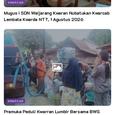
Saat ini Mila sudah melakukan berbagai macam cara untuk
KWARCAB
berobat, butuh biaya ratusan juta untuk melakukan operasi.
Mugus I SDN Waijarang Kwaran Nubatukan Kwarcab
Rencananya dalam jangka waktu dekat ini Mila akan dioperasi
Lembata Kwarda NTT, 1 Agustus 2026
di Jakarta, menunggu bisa tercover oleh BPJS.
Editor:
CST
Kata Kunci:
gerakan pramuka
Jabar
Majalengka
pramuka
KWARCAB
Pramuka Peduli Kwarran Lumbir Bersama BWS