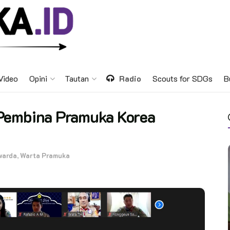
Video
Opini
Tautan
Radio
Scouts for SDGs
B
Pembina Pramuka Korea
warda
,
Warta Pramuka