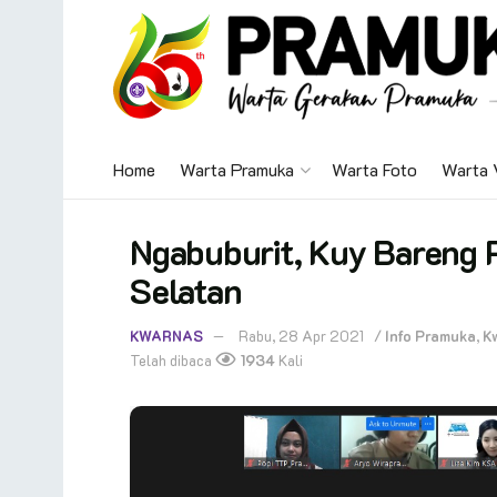
Home
Warta Pramuka
Warta Foto
Warta 
Ngabuburit, Kuy Bareng 
Selatan
KWARNAS
Rabu, 28 Apr 2021
/
Info Pramuka
,
K
Telah dibaca
1934
Kali