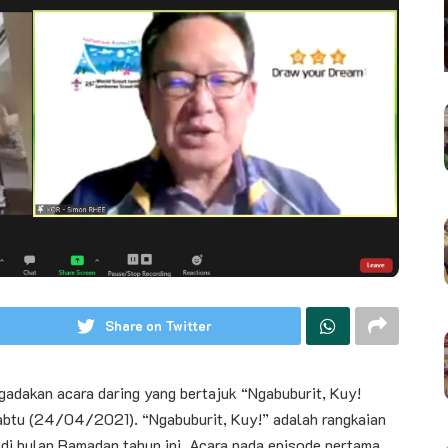
Share on Twitter
dakan acara daring yang bertajuk “Ngabuburit, Kuy!
btu (24/04/2021). “Ngabuburit, Kuy!” adalah rangkaian
di bulan Ramadan tahun ini. Acara pada episode pertama