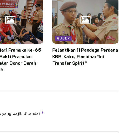
GUDEP
Hari Pramuka Ke-65
Pelantikan 11 Pandega Perdana
Bakti Pramuka:
KBRI Kairo, Pembina: “Ini
elar Donor Darah
Transfer Spirit”
26
 yang wajib ditandai
*