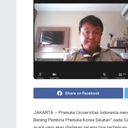
Share on Facebook
JAKARTA – Pramuka Universitas Indonesia menga
Bareng Pembina Pramuka Korea Selatan” pada Sa
acara yang akan diadakan selama tiga pertemuan 