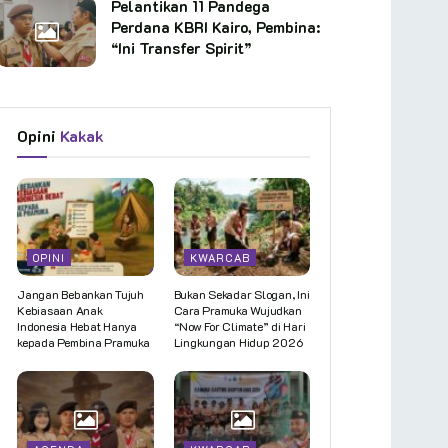
Pelantikan 11 Pandega
Perdana KBRI Kairo, Pembina:
“Ini Transfer Spirit”
Opini
Kakak
OPINI
KWARCAB
Jangan Bebankan Tujuh
Bukan Sekadar Slogan, Ini
Kebiasaan Anak
Cara Pramuka Wujudkan
Indonesia Hebat Hanya
“Now For Climate” di Hari
kepada Pembina Pramuka
Lingkungan Hidup 2026