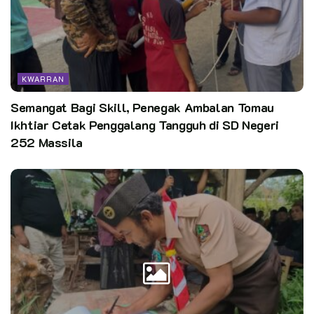
Sebab itulah dia masih ada keinginan yang belum
terlaksanakan: mengadakan Workshop. Penegak/Pandega itu
perlu mendapat pelatihan life skill yang dibutuhkan di dunia
kerja. Rencananya: workshop fotografi, barista dan beauty
KWARRAN
class untuk putra putri.
Semangat Bagi Skill, Penegak Ambalan Tomau
Baginya, hidup bagaikan boomerang kita melemparnya dan itu
Ikhtiar Cetak Penggalang Tangguh di SD Negeri
akan kembali. Maka dari itu dia berharap para Pramuka berbuat
252 Massila
baik terus dengan berpegang teguh pada Trisatya dan Dasa
Darma, “Kepakan sayap kita sehingga ketika kita melesat.
Kita merupakan para Pramuka yang siap terbang melesat
tinggi untuk mengharumkan nama Pramuka Indonesia,” kata
pria yang baru diterima di Fakultas Hukum Universitas
Pakuan, Bogor.
Teks: M. Bintang/Fitri
Foto: Kak Sis dan Dok. Pribadi