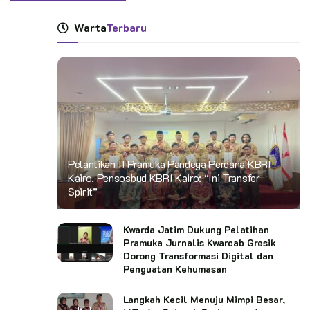
Warta
Terbaru
Pelantikan 11 Pramuka Pandega Perdana KBRI
Kairo, Pensosbud KBRI Kairo: “Ini Transfer
Spirit”
Kwarda Jatim Dukung Pelatihan
Pramuka Jurnalis Kwarcab Gresik
Dorong Transformasi Digital dan
Penguatan Kehumasan
Langkah Kecil Menuju Mimpi Besar,