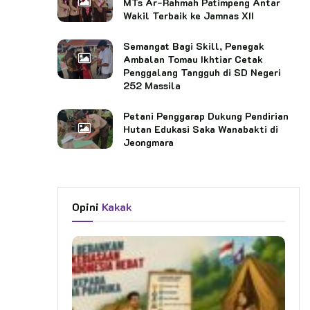
MTs Ar-Rahmah Patimpeng Antar
Wakil Terbaik ke Jamnas XII
Semangat Bagi Skill, Penegak
Ambalan Tomau Ikhtiar Cetak
Penggalang Tangguh di SD Negeri
252 Massila
Petani Penggarap Dukung Pendirian
Hutan Edukasi Saka Wanabakti di
Jeongmara
Opini
Kakak