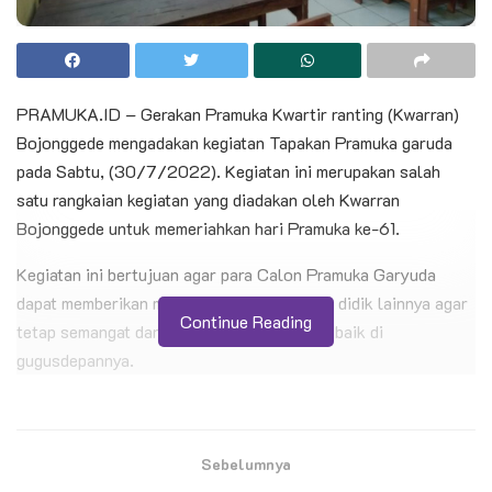
PRAMUKA.ID – Gerakan Pramuka Kwartir ranting (Kwarran)
Bojonggede mengadakan kegiatan Tapakan Pramuka garuda
pada Sabtu, (30/7/2022). Kegiatan ini merupakan salah
satu rangkaian kegiatan yang diadakan oleh Kwarran
Bojonggede untuk memeriahkan hari Pramuka ke-61.
Kegiatan ini bertujuan agar para Calon Pramuka Garyuda
dapat memberikan motivasi kepada peserta didik lainnya agar
Continue Reading
tetap semangat dan menjadi tauladan yang baik di
gugusdepannya.
BACA JUGA
Sebelumnya
Kontingen Pramuka Kwarcab Cilacap Siap
Berlaga di Jambore Nasional XII