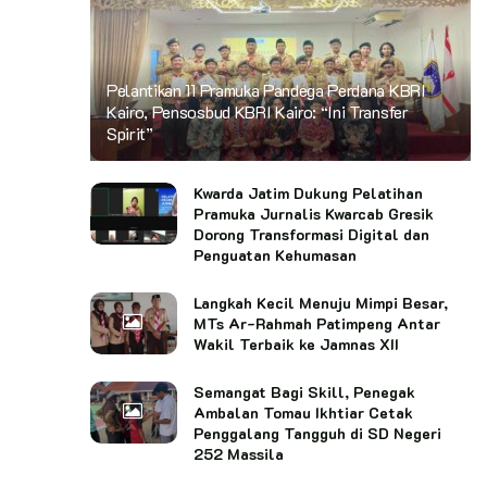
Pelantikan 11 Pramuka Pandega Perdana KBRI
Kairo, Pensosbud KBRI Kairo: “Ini Transfer
Spirit”
Kwarda Jatim Dukung Pelatihan
Pramuka Jurnalis Kwarcab Gresik
Dorong Transformasi Digital dan
Penguatan Kehumasan
Langkah Kecil Menuju Mimpi Besar,
MTs Ar-Rahmah Patimpeng Antar
Wakil Terbaik ke Jamnas XII
Semangat Bagi Skill, Penegak
Ambalan Tomau Ikhtiar Cetak
Penggalang Tangguh di SD Negeri
252 Massila