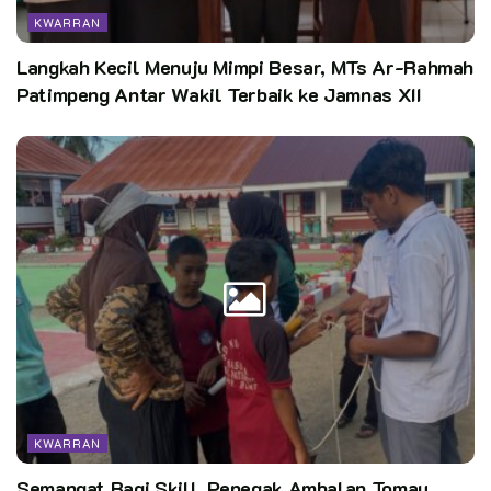
KWARRAN
Langkah Kecil Menuju Mimpi Besar, MTs Ar-Rahmah
Patimpeng Antar Wakil Terbaik ke Jamnas XII
“saya selaku Ketua Mabiran Bukit Raya akan selalu
mendukung rencana program kerja Kakak-Kakak semua,
disampaikan kita selalu siap memberikan bantuan secara
materil dan moril, sesuai dengan visi misi Wali Kota dan
Wakil Wali Kota kita yang baru dilantik kemarin oleh
Presiden RI, beliau ingin menjadikan Pekanbaru berbudaya,
maju dan sejahtera. Di organisasi pramuka ini kita bisa
langsung mempromosi serta menyampaikan kepada
masyarakat tentang visi misi Wali Kota Pekanbaru Bapak H.
Agung Nugroho dan Wakil Wali Kota Pekanbaru H. Markarius
Anwar”. sebutnya.
KWARRAN
Sementara itu, Ketua Kwarran Bukit Raya kak Helena Reza
Semangat Bagi Skill, Penegak Ambalan Tomau