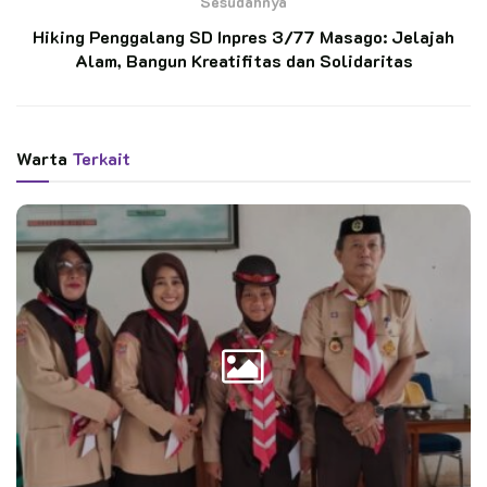
Sesudahnya
Langkah Kecil Menuju Mimpi Besar, MTs Ar-
Hiking Penggalang SD Inpres 3/77 Masago: Jelajah
Rahmah Patimpeng Antar Wakil Terbaik ke
Jamnas XII
Alam, Bangun Kreatifitas dan Solidaritas
Semangat Bagi Skill, Penegak Ambalan
Tomau Ikhtiar Cetak Penggalang Tangguh di
SD Negeri 252 Massila
Warta
Terkait
Ketua Mabiran dalam sambutannya menyampaikan ucapan
selamat atas pelantikan Ketua, Pengurus Kwarran, dan
Lembaga Pemeriksa Keuangan Kwartir Ranting Bukit Raya.