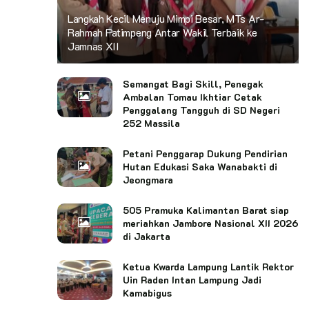
Langkah Kecil Menuju Mimpi Besar, MTs Ar-
Rahmah Patimpeng Antar Wakil Terbaik ke
Jamnas XII
Semangat Bagi Skill, Penegak
Ambalan Tomau Ikhtiar Cetak
Penggalang Tangguh di SD Negeri
252 Massila
Petani Penggarap Dukung Pendirian
Hutan Edukasi Saka Wanabakti di
Jeongmara
505 Pramuka Kalimantan Barat siap
meriahkan Jambore Nasional XII 2026
di Jakarta
Ketua Kwarda Lampung Lantik Rektor
Uin Raden Intan Lampung Jadi
Kamabigus