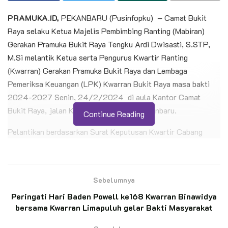
PRAMUKA.ID,
PEKANBARU (Pusinfopku) – Camat Bukit
Raya selaku Ketua Majelis Pembimbing Ranting (Mabiran)
Gerakan Pramuka Bukit Raya Tengku Ardi Dwisasti, S.STP,
M.Si melantik Ketua serta Pengurus Kwartir Ranting
(Kwarran) Gerakan Pramuka Bukit Raya dan Lembaga
Pemeriksa Keuangan (LPK) Kwarran Bukit Raya masa bakti
2024-2027 Senin, 24/2/2024 di aula Kantor Camat
Bukit Raya, jalan Kaharudin Nasution Pekanbaru.
Continue Reading
Pelantikan berdasarkan Surat Keputusan Kwartir Cabang
(Kwarcab) Gerakan Pramuka Kota Pekanbaru nomor 71, 72
Tahun 2024. Kwartir Ranting Bukit Raya diketuai oleh kak
Hele Reza Putri, S.Si dan Ketua Lembaga Pemeriksa
Sebelumnya
Keuangan Kwarran Bukit Raya Gusneti, M.Pd.
Peringati Hari Baden Powell ke168 Kwarran Binawidya
bersama Kwarran Limapuluh gelar Bakti Masyarakat
BACA JUGA