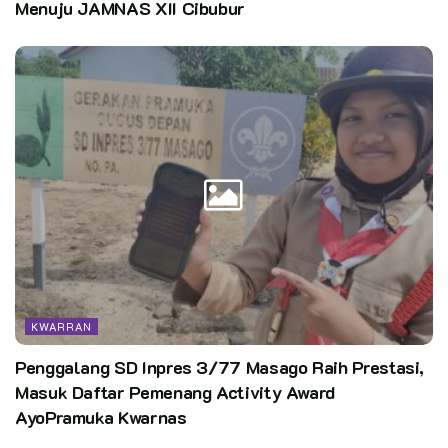
Menuju JAMNAS XII Cibubur
Hadir pada acara pelantikan, Sekretaris bidang Organikum
Kwarcab kak Ismed Ainuni, Lurah-Lurah di Kecamatan Bukit
Raya, Perwakilan Kwarran, Ketua K3S Kecamatan Bukit Raya,
Ketua DKC Kota Pekanbaru Kefrinal Pujianto dan undangan
lainnya.
Penulis: Ajis Putra
Editor:
HumasKN / @ap
Kata Kunci:
kwarda riau
kwarran bukit raya
pramuka
Setiappramukaadalahpewarta
KWARRAN
Penggalang SD Inpres 3/77 Masago Raih Prestasi,
Masuk Daftar Pemenang Activity Award
AyoPramuka Kwarnas