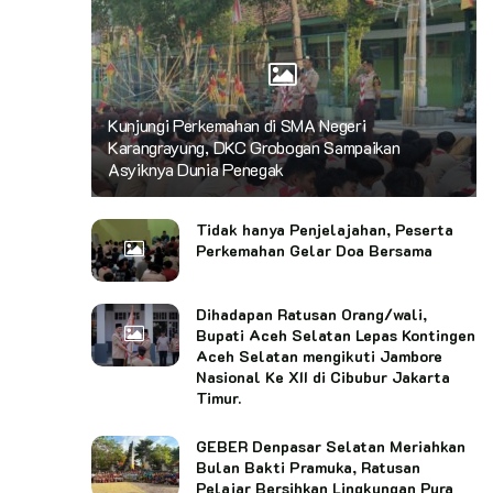
Kunjungi Perkemahan di SMA Negeri
Karangrayung, DKC Grobogan Sampaikan
Asyiknya Dunia Penegak
Tidak hanya Penjelajahan, Peserta
Perkemahan Gelar Doa Bersama
Dihadapan Ratusan Orang/wali,
Bupati Aceh Selatan Lepas Kontingen
Aceh Selatan mengikuti Jambore
Nasional Ke XII di Cibubur Jakarta
Timur.
GEBER Denpasar Selatan Meriahkan
Bulan Bakti Pramuka, Ratusan
Pelajar Bersihkan Lingkungan Pura