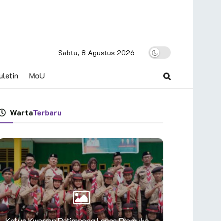
Sabtu, 8 Agustus 2026
uletin
MoU
Warta
Terbaru
Ketua Kwarran Patimpeng Lepas Pramuka