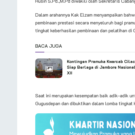
Husin S.Pd.,M.Pd diwakili oleh Sekretaris Caban
Dalam arahannya Kak Elzam menyampaikan bahwa 
pembinaan prestasi secara menyeluruh bagi pram
tingkat keberhasilan pembinaan dan pelatihan di 
BACA JUGA
Kontingen Pramuka Kwarcab Cila
Siap Berlaga di Jambore Nasiona
XII
Saat ini merupakan kesempatan baik adik-adik un
Gugusdepan dan dibuktikan dalam lomba tingkat ka