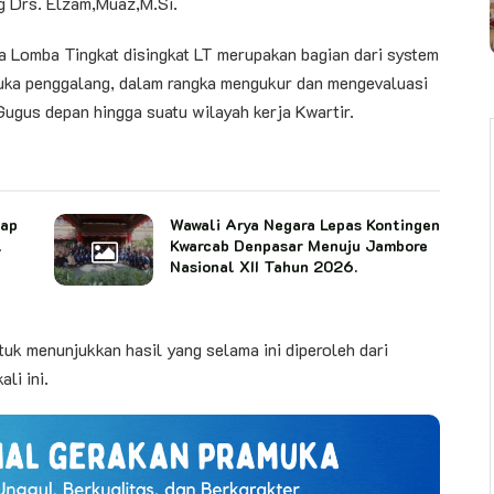
g Drs. Elzam,Muaz,M.Si.
Lomba Tingkat disingkat LT merupakan bagian dari system
uka penggalang, dalam rangka mengukur dan mengevaluasi
Gugus depan hingga suatu wilayah kerja Kwartir.
cap
Wawali Arya Negara Lepas Kontingen
l
Kwarcab Denpasar Menuju Jambore
Nasional XII Tahun 2026.
tuk menunjukkan hasil yang selama ini diperoleh dari
li ini.