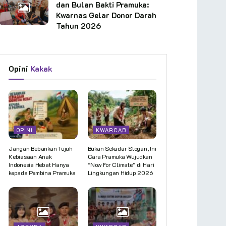
dan Bulan Bakti Pramuka:
Kwarnas Gelar Donor Darah
Tahun 2026
Opini
Kakak
OPINI
KWARCAB
Jangan Bebankan Tujuh
Bukan Sekadar Slogan, Ini
Kebiasaan Anak
Cara Pramuka Wujudkan
Indonesia Hebat Hanya
“Now For Climate” di Hari
kepada Pembina Pramuka
Lingkungan Hidup 2026