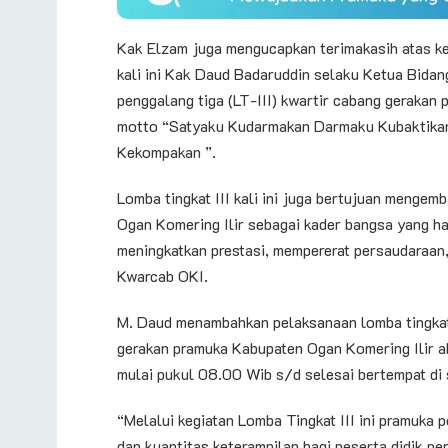
Kak Elzam juga mengucapkan terimakasih atas ke
kali ini Kak Daud Badaruddin selaku Ketua Bida
penggalang tiga (LT-III) kwartir cabang geraka
motto “Satyaku Kudarmakan Darmaku Kubaktikan” 
Kekompakan ”.
Lomba tingkat III kali ini juga bertujuan menge
Ogan Komering Ilir sebagai kader bangsa yang h
meningkatkan prestasi, mempererat persaudaraan,
Kwarcab OKI.
M. Daud menambahkan pelaksanaan lomba tingkat 
gerakan pramuka Kabupaten Ogan Komering Ilir 
mulai pukul 08.00 Wib s/d selesai bertempat di
“Melalui kegiatan Lomba Tingkat III ini pramuka
dan kuantitas keterampilan bagi peserta didik p