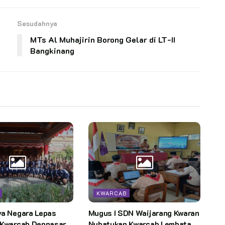
Sesudahnya
MTs Al Muhajirin Borong Gelar di LT-II
Bangkinang
KWARCAB
ya Negara Lepas
Mugus I SDN Waijarang Kwaran
 Kwarcab Denpasar
Nubatukan Kwarcab Lembata