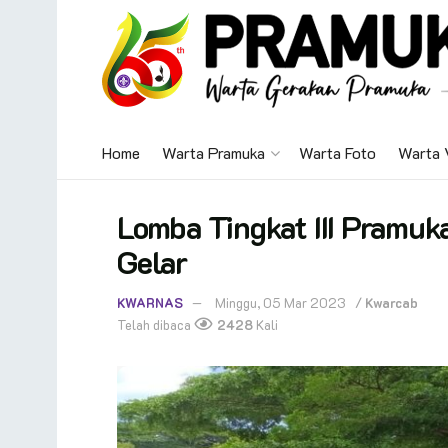
Home
Warta Pramuka
Warta Foto
Warta 
Lomba Tingkat III Pramuk
Gelar
KWARNAS
Minggu, 05 Mar 2023
/
Kwarcab
Telah dibaca
2428
Kali