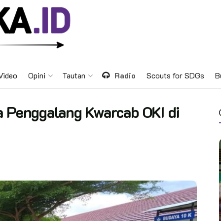
Video
Opini
Tautan
Radio
Scouts for SDGs
B
a Penggalang Kwarcab OKI di