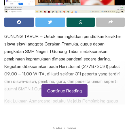
GUNUNG TABUR – Untuk meningkatkan pendidikan karakter
siswa siswi anggota Gerakan Pramuka, gugus depan
pangkalan SMP Negeri 1 Gunung Tabur melaksanakan
pembinaan kepramukaan dimasa pandemi secara daring.
Kegiatan dilaksanakan pada Hari Jumat (27/8/2021) pukul
09.00 – 11.00 WITA, diikuti sekitar 311 peserta yang terdiri
dari siswa-siswi, pembina, guru, dan peserta umum seperti
alumni SMPN 1 Gunung Tabur.
Continue Reading
Kak Lukman Asmarqandi selaku Majelis Pembimbing gugus
depan menyampaikan harapannya kepada siswa-siswi agar di
masa pandemi ini tetap beraktifitas dengan menerapkan
protokol kesehatan yang ketat.
Sebelumnya