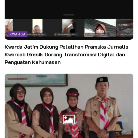
KWARDA
Kwarda Jatim Dukung Pelatihan Pramuka Jurnalis
Kwarcab Gresik Dorong Transformasi Digital dan
Penguatan Kehumasan
Sementara materi yang disanpaikan dalam latihan tersebut
adalah materi pengenalan gugus depan 02-001 dan 02.002
disampaikan oleh Ketua gugus depan Kak Nirwayana,
dilanjutkan dengan Program Kerja gugus depan Tahun 2021
oleh Kak Febriansyah, sebagai materi terakhir Kak Adji
Rachmad selaku Sekretaris Kwartir Ranting Gunung Tabur
menyampaikan materi Pengenalan Sejarah Pramuka Dunia dan