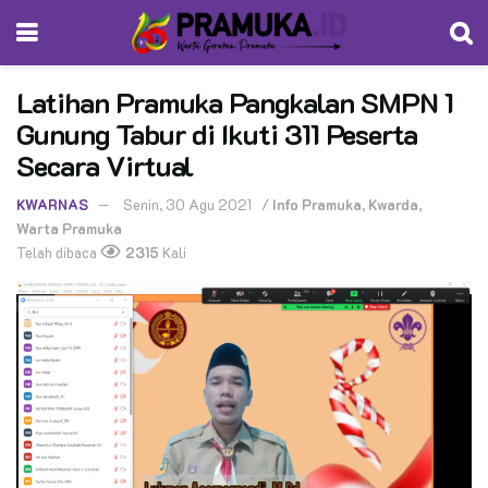
Latihan Pramuka Pangkalan SMPN 1
Gunung Tabur di Ikuti 311 Peserta
Secara Virtual
KWARNAS
Senin, 30 Agu 2021
/
Info Pramuka
,
Kwarda
,
Warta Pramuka
Telah dibaca
2315
Kali