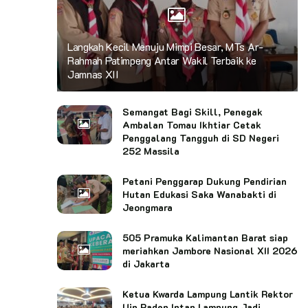
Langkah Kecil Menuju Mimpi Besar, MTs Ar-
Rahmah Patimpeng Antar Wakil Terbaik ke
Jamnas XII
Semangat Bagi Skill, Penegak
Ambalan Tomau Ikhtiar Cetak
Penggalang Tangguh di SD Negeri
252 Massila
Petani Penggarap Dukung Pendirian
Hutan Edukasi Saka Wanabakti di
Jeongmara
505 Pramuka Kalimantan Barat siap
meriahkan Jambore Nasional XII 2026
di Jakarta
Ketua Kwarda Lampung Lantik Rektor
Uin Raden Intan Lampung Jadi