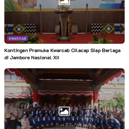
adalah salad buah.
Aktif di kepramukaan dan setiap hari memasak membuat saya
semakin pintar memasak. Saya cari tahu resep dari mana-
mana, kemudian saya buat.
KWARCAB
Sejak awal berjualan kue, saya sudah fokus ke kue
Kontingen Pramuka Kwarcab Cilacap Siap Berlaga
tradisional, di antaranya lapis legit, engkak ketan, dan aneka
di Jambore Nasional XII
bolu. Sekarang bertambah dengan makanan ringan seperti
cireng isi dan donat, juga minuman jelly. Jika tidak ada yang
order kue, biasanya saya buat nasi kuning, kwetiau, atau nasi
goreng. Terus saya foto dan biasanya pasang status di
medsos. Hanya ganti status di WA saja sudah pada pesan.
Jika ada yang bertanya: “Bagaimana kakak menentukan ini lho
kue yang mau saya jual?” Saya akan jawab: “Melihat situasi
kondisi. Tergantung cuaca juga, dan melihat kalender. Kalau
tanggal tua, jualannya yang terjangkau dengan kantong.