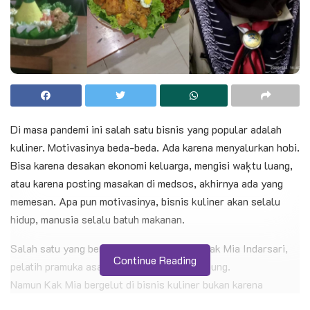
Di masa pandemi ini salah satu bisnis yang popular adalah
kuliner. Motivasinya beda-beda. Ada karena menyalurkan hobi.
Bisa karena desakan ekonomi keluarga, mengisi waķtu luang,
atau karena posting masakan di medsos, akhirnya ada yang
memesan. Apa pun motivasinya, bisnis kuliner akan selalu
hidup, manusia selalu batuh makanan.
Salah satu yang berbisnis kuliner adalah Kak Mia Indarsari,
Continue Reading
pelatih pramuka asal Kwarcab Bandar Lampung.
Namun Kak Mia bergelut di bisnis kuliner bukan karena
pandemi. Hobinya ini sudah lama dia tekuni menjadi bisnis dan