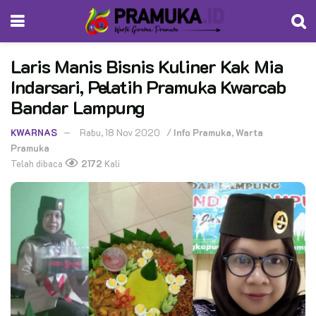
Laris Manis Bisnis Kuliner Kak Mia
Indarsari, Pelatih Pramuka Kwarcab
Bandar Lampung
KWARNAS
Rabu, 18 Nov 2020
/
Info Pramuka
,
Warta
Pramuka
Telah dibaca
2172
Kali