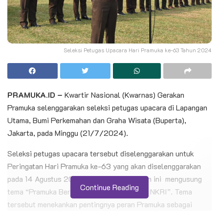
Seleksi Petugas Upacara Hari Pramuka ke-63 Tahun 2024
PRAMUKA.ID –
Kwartir Nasional (Kwarnas) Gerakan
Pramuka selenggarakan seleksi petugas upacara di Lapangan
Utama, Bumi Perkemahan dan Graha Wisata (Buperta),
Jakarta, pada Minggu (21/7/2024).
Seleksi petugas upacara tersebut diselenggarakan untuk
Peringatan Hari Pramuka ke-63 yang akan diselenggarakan
pada 14 Agustus 2024. Hari Pramuka tahun ini mengusung
Continue Reading
tema “Pramuka Berjiwa Pancasila Menjaga NKRI”. Tema
tersebut menekankan pentingnya peran Pramuka sebagai
Manusia Pancasila yang senantiasa mengamalkan nilai-nilai