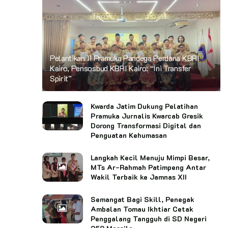
Pelantikan 11 Pramuka Pandega Perdana KBRI
Kairo, Pensosbud KBRI Kairo: “Ini Transfer
Spirit”
Kwarda Jatim Dukung Pelatihan
Pramuka Jurnalis Kwarcab Gresik
Dorong Transformasi Digital dan
Penguatan Kehumasan
Langkah Kecil Menuju Mimpi Besar,
MTs Ar-Rahmah Patimpeng Antar
Wakil Terbaik ke Jamnas XII
Semangat Bagi Skill, Penegak
Ambalan Tomau Ikhtiar Cetak
Penggalang Tangguh di SD Negeri