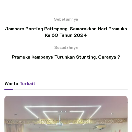
Pancasila dan berkontribusi aktif dalam menjaga serta
memperkuat Negara Kesatuan Republik Indonesia (NKRI).
Sebelumnya
BACA JUGA
Jambore Ranting Patimpeng, Semarakkan Hari Pramuka
Ke 63 Tahun 2024
Pelantikan 11 Pramuka Pandega Perdana KBRI
Sesudahnya
Kairo, Pensosbud KBRI Kairo: “Ini Transfer
Spirit”
Pramuka Kampanye Turunkan Stunting, Caranya ?
Kwarda Jatim Dukung Pelatihan Pramuka
Jurnalis Kwarcab Gresik Dorong Transformasi
Digital dan Penguatan Kehumasan
Warta
Terkait