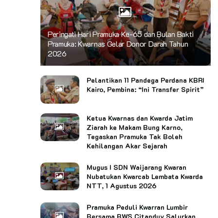
Peringati Hari Pramuka Ke-65 dan Bulan Bakti
Pramuka: Kwarnas Gelar Donor Darah Tahun
2026
Pelantikan 11 Pandega Perdana KBRI
Kairo, Pembina: “Ini Transfer Spirit”
Ketua Kwarnas dan Kwarda Jatim
Ziarah ke Makam Bung Karno,
Tegaskan Pramuka Tak Boleh
Kehilangan Akar Sejarah
Mugus I SDN Waijarang Kwaran
Nubatukan Kwarcab Lembata Kwarda
NTT, 1 Agustus 2026
Pramuka Peduli Kwarran Lumbir
Bersama BWS Citanduy Salurkan