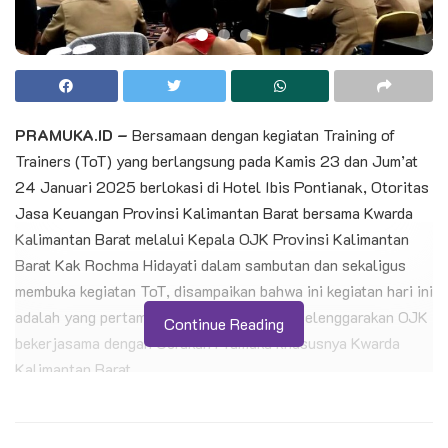
PRAMUKA.ID –
Bersamaan dengan kegiatan Training of
Trainers (ToT) yang berlangsung pada Kamis 23 dan Jum’at
24 Januari 2025 berlokasi di Hotel Ibis Pontianak, Otoritas
Jasa Keuangan Provinsi Kalimantan Barat bersama Kwarda
Kalimantan Barat melalui Kepala OJK Provinsi Kalimantan
Barat Kak Rochma Hidayati dalam sambutan dan sekaligus
membuka kegiatan ToT, disampaikan bahwa ini kegiatan hari ini
adalah yang pertama di Indonesia yang di selenggarakan OJK
Continue Reading
bekerjasama dengan Gerakan Pramuka khususnya Kwarda
Kalimantan Barat.
Kak Rochma Hidayati Menyampaikan ‘’ adanya Syarat
Kecakapan Khusus (SKK) yang nantinya ada Tanda yang dapat