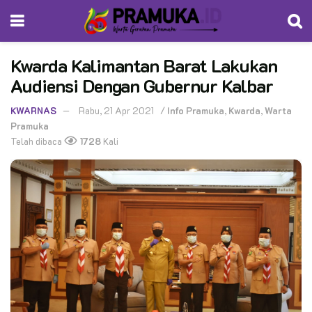
Kwarda Kalimantan Barat Lakukan
Audiensi Dengan Gubernur Kalbar
KWARNAS
Rabu, 21 Apr 2021
/
Info Pramuka
,
Kwarda
,
Warta
Pramuka
Telah dibaca
1728
Kali