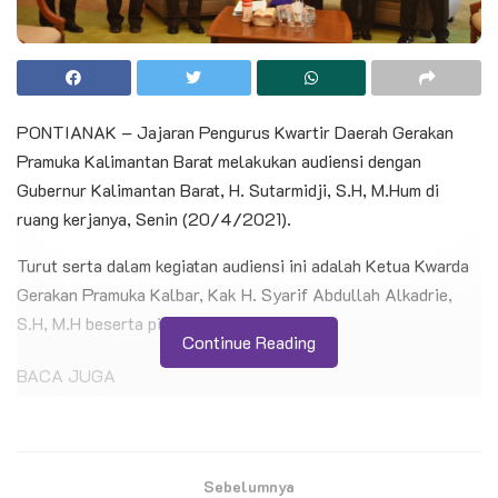
PONTIANAK – Jajaran Pengurus Kwartir Daerah Gerakan
Pramuka Kalimantan Barat melakukan audiensi dengan
Gubernur Kalimantan Barat, H. Sutarmidji, S.H, M.Hum di
ruang kerjanya, Senin (20/4/2021).
Turut serta dalam kegiatan audiensi ini adalah Ketua Kwarda
Gerakan Pramuka Kalbar, Kak H. Syarif Abdullah Alkadrie,
S.H, M.H beserta pimpinan Kwarda Kalbar.
Continue Reading
BACA JUGA
Pelantikan 11 Pramuka Pandega Perdana KBRI
Kairo, Pensosbud KBRI Kairo: “Ini Transfer
Spirit”
Sebelumnya