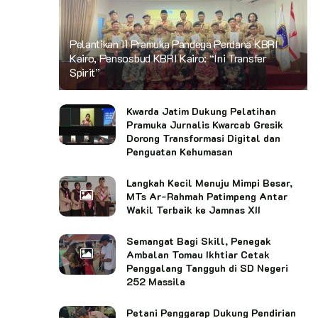
Pelantikan 11 Pramuka Pandega Perdana KBRI
Kairo, Pensosbud KBRI Kairo: “Ini Transfer
Spirit”
Kwarda Jatim Dukung Pelatihan
Pramuka Jurnalis Kwarcab Gresik
Dorong Transformasi Digital dan
Penguatan Kehumasan
Langkah Kecil Menuju Mimpi Besar,
MTs Ar-Rahmah Patimpeng Antar
Wakil Terbaik ke Jamnas XII
Semangat Bagi Skill, Penegak
Ambalan Tomau Ikhtiar Cetak
Penggalang Tangguh di SD Negeri
252 Massila
Petani Penggarap Dukung Pendirian