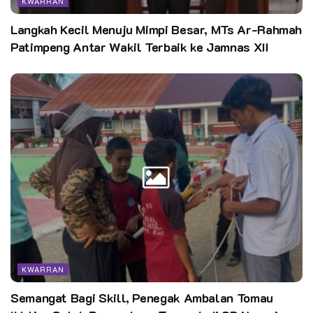
KWARRAN
Langkah Kecil Menuju Mimpi Besar, MTs Ar-Rahmah
Patimpeng Antar Wakil Terbaik ke Jamnas XII
KWARRAN
Semangat Bagi Skill, Penegak Ambalan Tomau
Kata Kunci:
pramuka pewarta