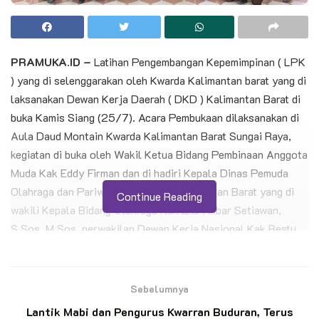
PRAMUKA.ID –
Latihan Pengembangan Kepemimpinan ( LPK
) yang di selenggarakan oleh Kwarda Kalimantan barat yang di
laksanakan Dewan Kerja Daerah ( DKD ) Kalimantan Barat di
buka Kamis Siang (25/7). Acara Pembukaan dilaksanakan di
Aula Daud Montain Kwarda Kalimantan Barat Sungai Raya,
kegiatan di buka oleh Wakil Ketua Bidang Pembinaan Anggota
Muda Kak Eddy Firman dan di hadiri Kepala Dinas Pemuda
Olahraga dan Pariwisata Provinsi Kalimantan Barat yang di
Continue Reading
wakili Kepala Bidang Olahraga Kak Eko Akbar Setiawan,
S.Sos, M.Sos, perwakilan Dewan Kerja Nasional Kak Restu
Nissa serta Pimpinan dan Andalan Kwarda Kalimantan Barat.
Sebelumnya
Lantik Mabi dan Pengurus Kwarran Buduran, Terus