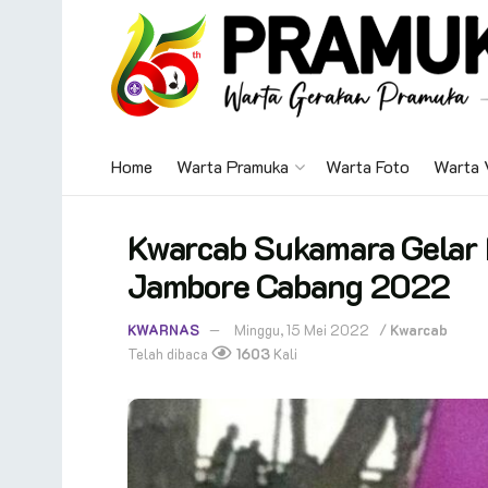
Home
Warta Pramuka
Warta Foto
Warta 
Kwarcab Sukamara Gelar
Jambore Cabang 2022
KWARNAS
Minggu, 15 Mei 2022
/
Kwarcab
Telah dibaca
1603
Kali