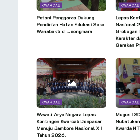
KWARCAB
KWARCAB
Petani Penggarap Dukung
Lepas Kon
Pendirian Hutan Edukasi Saka
Nasional 
Wanabakti di Jeongmara
Grobogan 
Karakter d
Gerakan P
KWARCAB
KWARCAB
Wawali Arya Negara Lepas
Mugus I S
Kontingen Kwarcab Denpasar
Nubatukan
Menuju Jambore Nasional XII
Kwarda NT
Tahun 2026.