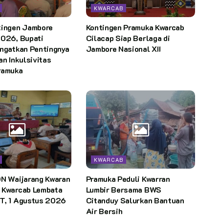
KWARCAB
tingen Jambore
Kontingen Pramuka Kwarcab
2026, Bupati
Cilacap Siap Berlaga di
Ingatkan Pentingnya
Jambore Nasional XII
an Inkulsivitas
ramuka
KWARCAB
DN Waijarang Kwaran
Pramuka Peduli Kwarran
 Kwarcab Lembata
Lumbir Bersama BWS
T, 1 Agustus 2026
Citanduy Salurkan Bantuan
Air Bersih