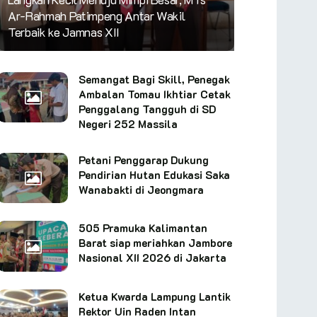
Ar-Rahmah Patimpeng Antar Wakil
Terbaik ke Jamnas XII
Semangat Bagi Skill, Penegak
Ambalan Tomau Ikhtiar Cetak
Penggalang Tangguh di SD
Negeri 252 Massila
Petani Penggarap Dukung
Pendirian Hutan Edukasi Saka
Wanabakti di Jeongmara
505 Pramuka Kalimantan
Barat siap meriahkan Jambore
Nasional XII 2026 di Jakarta
Ketua Kwarda Lampung Lantik
Rektor Uin Raden Intan