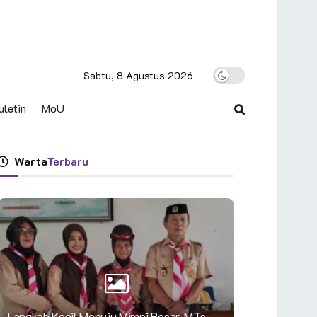
Sabtu, 8 Agustus 2026
uletin
MoU
Warta
Terbaru
Langkah Kecil Menuju Mimpi Besar, MTs