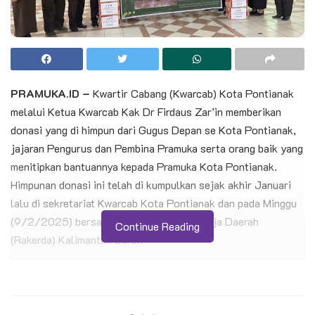
PRAMUKA.ID –
Kwartir Cabang (Kwarcab) Kota Pontianak
melalui Ketua Kwarcab Kak Dr Firdaus Zar’in memberikan
donasi yang di himpun dari Gugus Depan se Kota Pontianak,
jajaran Pengurus dan Pembina Pramuka serta orang baik yang
menitipkan bantuannya kepada Pramuka Kota Pontianak.
Himpunan donasi ini telah di kumpulkan sejak akhir Januari
lalu di sekretariat Kwarcab Kota Pontianak dan pada Minggu
(9/2/2025) bersamaan dengan Rapat Kerja Daerah
Continue Reading
(Rakerda) Kalimantan Barat.
Kak Dr Firdaus Zar’in menyampaikan kepada Ketua Kwarda
Kalimantan Barat Kak Syarief Abdullah Alkadrie rincian
bantuan yang telah di himpun oleh Kwarcab Kota Pontianak.