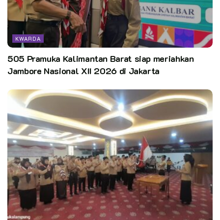
Peduli Kwarda Kalimantan Barat akan merencanakan
pengiriman kembali donasi dan bantuan pasca banjir 3
Kabupaten di Kalimantan Barat.
KWARDA
Sumber: DKC Kota Pontianak
505 Pramuka Kalimantan Barat siap meriahkan
Editor: PusdatinKN/Kiel
Jambore Nasional XII 2026 di Jakarta