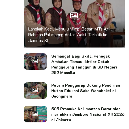
Langkah Kecil Menuju Mimpi Besar, MTs Ar-
Rahmah Patimpeng Antar Wakil Terbaik ke
Jamnas XII
Semangat Bagi Skill, Penegak
Ambalan Tomau Ikhtiar Cetak
Penggalang Tangguh di SD Negeri
252 Massila
Petani Penggarap Dukung Pendirian
Hutan Edukasi Saka Wanabakti di
Jeongmara
505 Pramuka Kalimantan Barat siap
meriahkan Jambore Nasional XII 2026
di Jakarta