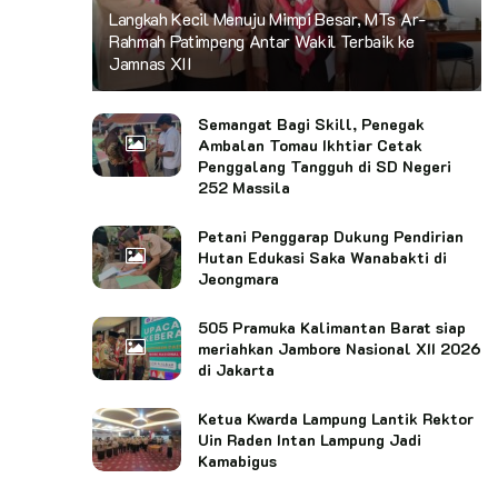
Langkah Kecil Menuju Mimpi Besar, MTs Ar-
Rahmah Patimpeng Antar Wakil Terbaik ke
Jamnas XII
Semangat Bagi Skill, Penegak
Ambalan Tomau Ikhtiar Cetak
Penggalang Tangguh di SD Negeri
252 Massila
Petani Penggarap Dukung Pendirian
Hutan Edukasi Saka Wanabakti di
Jeongmara
505 Pramuka Kalimantan Barat siap
meriahkan Jambore Nasional XII 2026
di Jakarta
Ketua Kwarda Lampung Lantik Rektor
Uin Raden Intan Lampung Jadi
Kamabigus