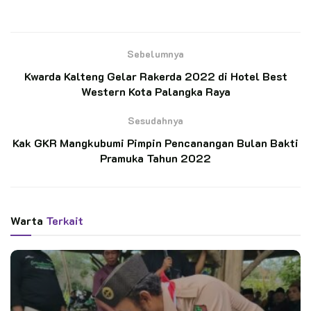
BACA JUGA
Sebelumnya
Petani Penggarap Dukung Pendirian Hutan
Edukasi Saka Wanabakti di Jeongmara
Kwarda Kalteng Gelar Rakerda 2022 di Hotel Best
Western Kota Palangka Raya
Lepas Kontingen Jambore Nasional 2026,
Sesudahnya
Bupati Grobogan Ingatkan Pentingnya
Karakter dan Inkulsivitas Gerakan Pramuka
Kak GKR Mangkubumi Pimpin Pencanangan Bulan Bakti
Pramuka Tahun 2022
Kegiatan ini merupakan program kerja dari Kwartir Daerah
Gerakan Pramuka Kalimantan Tengah (Kwarda Kalteng)
Warta
Terkait
sebagai sarana koordinasi dan evaluasi dari program kerja
kwartir daerah dan kwartir cabang yang sudah terlaksana
maupun yang akan dilaksanakan.