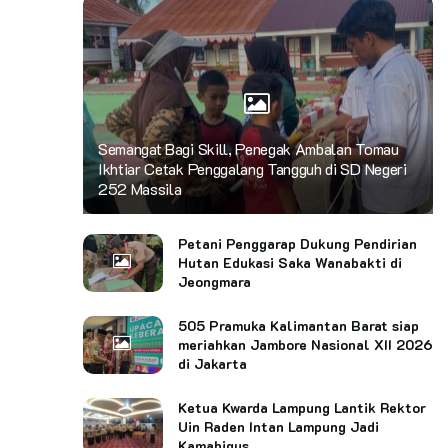
Semangat Bagi Skill, Penegak Ambalan Tomau
Ikhtiar Cetak Penggalang Tangguh di SD Negeri
252 Massila
Petani Penggarap Dukung Pendirian
Hutan Edukasi Saka Wanabakti di
Jeongmara
505 Pramuka Kalimantan Barat siap
meriahkan Jambore Nasional XII 2026
di Jakarta
Ketua Kwarda Lampung Lantik Rektor
Uin Raden Intan Lampung Jadi
Kamabigus