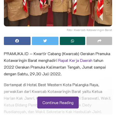
Foto : Kwarcab Kotawaringin Barat
PRAMUKA.ID — Kwartir Cabang (Kwarcab) Gerakan Pramuka
Kotawaringin Barat menghadiri
Rapat Kerja Daerah
tahun
2022 Gerakan Pramuka Kalimantan Tengah, Jumat sampai
dengan Sabtu, 29,30 Juli 2022.
Bertempat di Hotel Best Western Kota Palangka Raya,
perwakilan dari Kwarcab Kotawaringin Barat yaitu Ketua
Harian Kak Jamri, Ka Pusdiklatcab Kak Dwi Saraswati, Wakil
Continue Reading
Ketua Bidang Pembinaan Anggota Muda Kak Dedy
Rusdiansyah, dan Wakil Sekretaris Kak Hasbullah Jaini.