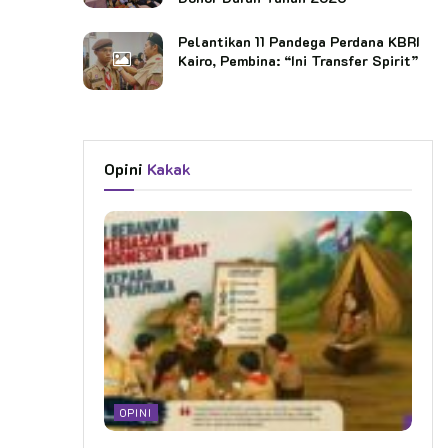
Pelantikan 11 Pandega Perdana KBRI
Kairo, Pembina: “Ini Transfer Spirit”
Kata Kunci:
pramuka pewarta
Opini
Kakak
OPINI