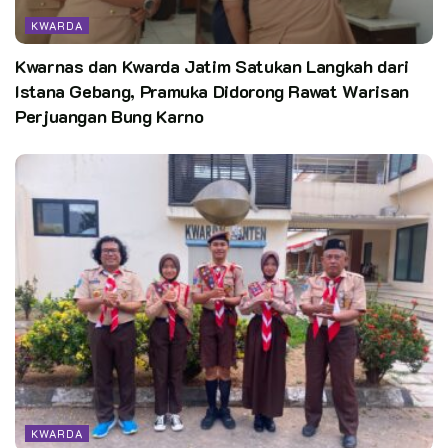
KWARDA
*
Kwarnas dan Kwarda Jatim Satukan Langkah dari
*
Istana Gebang, Pramuka Didorong Rawat Warisan
Perjuangan Bung Karno
*
Teks dan Foto: Sabri Wakil Sekretaris Cabang Gerakan
Pramuka Nunukan.
KWARDA