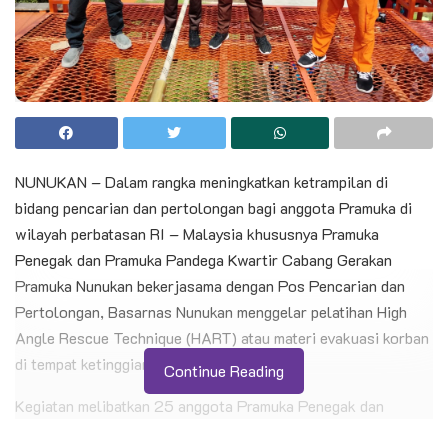
NUNUKAN – Dalam rangka meningkatkan ketrampilan di
bidang pencarian dan pertolongan bagi anggota Pramuka di
wilayah perbatasan RI – Malaysia khususnya Pramuka
Penegak dan Pramuka Pandega Kwartir Cabang Gerakan
Pramuka Nunukan bekerjasama dengan Pos Pencarian dan
Pertolongan, Basarnas Nunukan menggelar pelatihan High
Angle Rescue Technique (HART) atau materi evakuasi korban
di tempat ketinggian.
Continue Reading
Kegiatan melibatkan 25 anggota Pramuka Penegak dan
Pramuka Pandega dari Dewan Kerja Cabang (DKC) dan Dewan