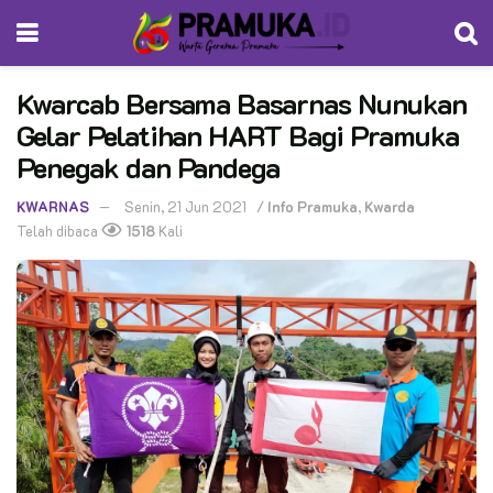
Kwarcab Bersama Basarnas Nunukan
Gelar Pelatihan HART Bagi Pramuka
Penegak dan Pandega
KWARNAS
Senin, 21 Jun 2021
/
Info Pramuka
,
Kwarda
Telah dibaca
1518
Kali