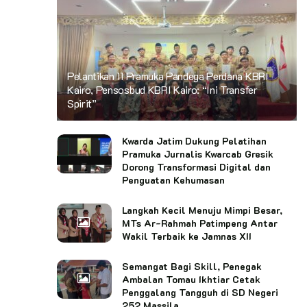
Pelantikan 11 Pramuka Pandega Perdana KBRI
Kairo, Pensosbud KBRI Kairo: “Ini Transfer
Spirit”
Kwarda Jatim Dukung Pelatihan
Pramuka Jurnalis Kwarcab Gresik
Dorong Transformasi Digital dan
Penguatan Kehumasan
Langkah Kecil Menuju Mimpi Besar,
MTs Ar-Rahmah Patimpeng Antar
Wakil Terbaik ke Jamnas XII
Semangat Bagi Skill, Penegak
Ambalan Tomau Ikhtiar Cetak
Penggalang Tangguh di SD Negeri
252 Massila