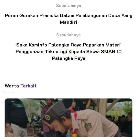
Sebelumnya
BACA JUGA
Peran Gerakan Pramuka Dalam Pembangunan Desa Yang
Mandiri
Petani Penggarap Dukung Pendirian Hutan
Edukasi Saka Wanabakti di Jeongmara
Sesudahnya
Saka Kominfo Palangka Raya Paparkan Materi
Lepas Kontingen Jambore Nasional 2026,
Penggunaan Teknologi Kepada Siswa SMAN 10
Bupati Grobogan Ingatkan Pentingnya
Palangka Raya
Karakter dan Inkulsivitas Gerakan Pramuka
Dalam sambutannya, Agus Ridho mengungkapkan Kabupaten
Warta
Terkait
Bogor ingin mencetak 15 ribu pembina pramuka yang
dihasilkan dari kegiatan kursus mahir dasar ataupun mahir
lanjutan.