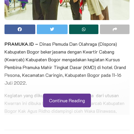
PRAMUKA.ID –
Dinas Pemuda Dan Olahraga (Dispora)
Kabupaten Bogor bekerjasama dengan Kwartir Cabang
(Kwarcab) Kabupaten Bogor mengadakan kegiatan Kursus
Pembina Pramuka Mahir Tingkat Dasar (KMD) di hotel Grand
Pesona, Kecamatan Caringin, Kabupaten Bogor pada 11-16
Juli 2022.
Kegiatan yang diikuti oleh 45 orang peserta dari utusan
Continue Reading
Kwarran ini dibuka langsung oleh Ketua Kwarcab Kabupaten
Bogor Kak Agus Ridho didampingi oleh Waka Binawasa,
Kepala Pusdiklatcab, dan para pelatih serta perwakilan dari
Dispora Kabupaten Bogor.