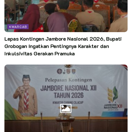
menuntun peserta kursus selama 6 hari menjadi pembina yang
berkualitas sesuai ketentuan yang ada, mudah-mudahan
semua peserta kursus semuanya lulus.
KWARCAB
***
Lepas Kontingen Jambore Nasional 2026, Bupati
Kata Kunci:
kwarcab kabupaten bogor
Grobogan Ingatkan Pentingnya Karakter dan
Inkulsivitas Gerakan Pramuka