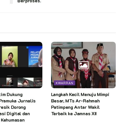
Berproses.
KWARRAN
tim Dukung
Langkah Kecil Menuju Mimpi
Pramuka Jurnalis
Besar, MTs Ar-Rahmah
resik Dorong
Patimpeng Antar Wakil
si Digital dan
Terbaik ke Jamnas XII
 Kehumasan