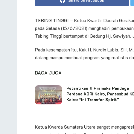
Share on Facebook
TEBING TINGGI – Ketua Kwartir Daerah Gerakan 
pada Selasa (15/6/2021) menghadiri pembukaa
Tebing Tinggi bertempat di Gedung Hj. Sawiyah, 
Pada kesempatan itu, Kak H. Nurdin Lubis, SH, 
datang mampu membuat program yang realistis dan
BACA JUGA
Pelantikan 11 Pramuka Pandega
Perdana KBRI Kairo, Pensosbud K
Kairo: “Ini Transfer Spirit”
Ketua Kwarda Sumatera Utara sangat mengapresias