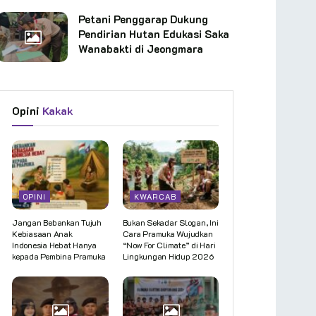
Petani Penggarap Dukung
Pendirian Hutan Edukasi Saka
Wanabakti di Jeongmara
Opini
Kakak
OPINI
KWARCAB
Jangan Bebankan Tujuh
Bukan Sekadar Slogan, Ini
Kebiasaan Anak
Cara Pramuka Wujudkan
Indonesia Hebat Hanya
“Now For Climate” di Hari
kepada Pembina Pramuka
Lingkungan Hidup 2026