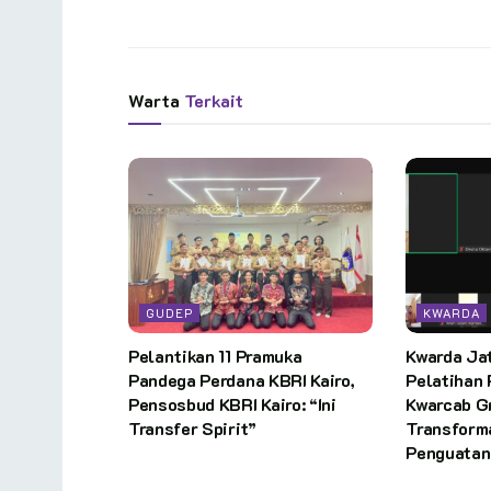
Warta
Terkait
GUDEP
KWARDA
Pelantikan 11 Pramuka
Kwarda Ja
Pandega Perdana KBRI Kairo,
Pelatihan 
Pensosbud KBRI Kairo: “Ini
Kwarcab G
Transfer Spirit”
Transforma
Penguatan