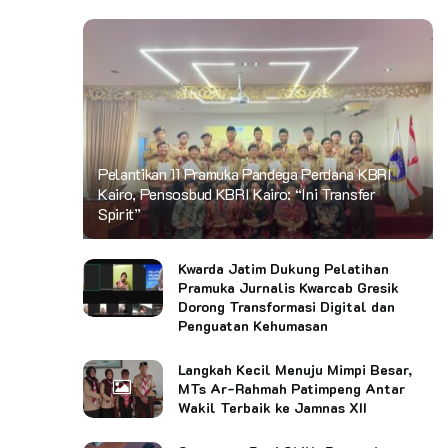
Pelantikan 11 Pramuka Pandega Perdana KBRI
Kairo, Pensosbud KBRI Kairo: “Ini Transfer
Spirit”
Kwarda Jatim Dukung Pelatihan
Pramuka Jurnalis Kwarcab Gresik
Dorong Transformasi Digital dan
Penguatan Kehumasan
Langkah Kecil Menuju Mimpi Besar,
MTs Ar-Rahmah Patimpeng Antar
Wakil Terbaik ke Jamnas XII