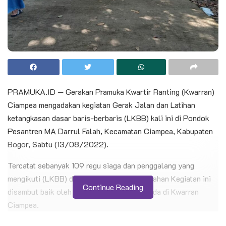
PRAMUKA.ID — Gerakan Pramuka Kwartir Ranting (Kwarran)
Ciampea mengadakan kegiatan Gerak Jalan dan Latihan
ketangkasan dasar baris-berbaris (LKBB) kali ini di Pondok
Pesantren MA Darrul Falah, Kecamatan Ciampea, Kabupaten
Bogor, Sabtu (13/08/2022).
Tercatat sebanyak 109 regu siaga dan penggalang yang
mengikuti (LKBB) dan Gerak Jalan. Kemeriahan Kegiatan ini
Continue Reading
disambut baik oleh para mabigus yang berada di Kwarran
Ciampea.