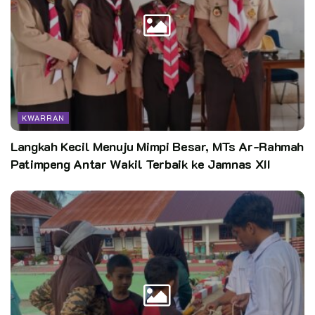
tahun selanjutnya peserta makin bertambah lagi dan untuk
peserta Gerak Jalan dan LKBB ini harus tetap giat dalam
berlatih,” ungkap Kak Sari.
Kata Kunci:
kwarcab kabupaten bogor
Pasti hebat
KWARRAN
Langkah Kecil Menuju Mimpi Besar, MTs Ar-Rahmah
Patimpeng Antar Wakil Terbaik ke Jamnas XII