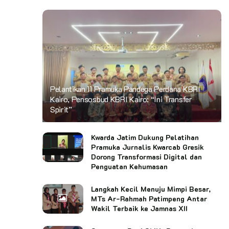
Pelantikan 11 Pramuka Pandega Perdana KBRI
Kairo, Pensosbud KBRI Kairo: “Ini Transfer
Spirit”
Kwarda Jatim Dukung Pelatihan
Pramuka Jurnalis Kwarcab Gresik
Dorong Transformasi Digital dan
Penguatan Kehumasan
Langkah Kecil Menuju Mimpi Besar,
MTs Ar-Rahmah Patimpeng Antar
Wakil Terbaik ke Jamnas XII