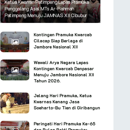
Ketua Kwarran Patimpeng Lepas Pramuka
Penggalang Asal MTs Ar-Rahmah
Patimpeng Menuju JAMNAS XII Cibubur
Kontingen Pramuka Kwarcab
Cilacap Siap Berlaga di
Jambore Nasional XII
Wawali Arya Negara Lepas
Kontingen Kwarcab Denpasar
Menuju Jambore Nasional XII
Tahun 2026.
Jelang Hari Pramuka, Ketua
Kwarnas Kenang Jasa
Soeharto-Bu Tien di Giribangun
Peringati Hari Pramuka Ke-65
dan Bulan Bakti Pramuka: