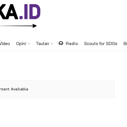
Video
Opini
Tautan
Radio
Scouts for SDGs
B
ntent Available