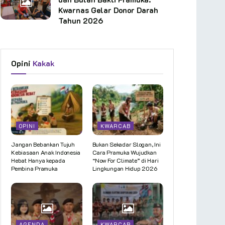
Kwarnas Gelar Donor Darah
Tahun 2026
Opini
Kakak
OPINI
KWARCAB
Jangan Bebankan Tujuh
Bukan Sekadar Slogan, Ini
Kebiasaan Anak Indonesia
Cara Pramuka Wujudkan
Hebat Hanya kepada
“Now For Climate” di Hari
Pembina Pramuka
Lingkungan Hidup 2026
AGENDA
KWARCAB